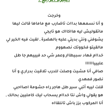
الجزء الرابع :
وخرجت
و أنا نسمعها بداات تاضارب مع ماماها قالت ليها
ماتقوليش ليه هااكااك هو تايجي
يشوفني ونتي بديتي عليه بالهضرة , لقيت فيه الخير لي
مالقيتو فخووتك نصهووم
خداام فهاد سبيطاار وعمر شي حد فيييهم جا طل
علييياااااا
صافي أنا مشيت وصلت للدرب تلاقيت بدراري و أنا
نضور فمهدي
قلت لييه أتبي سير طل هاجر راه حشومة اصااحبي
هو يقولي واش نتا خداام يسحاب ليك كامليين بحالك ,
أنا المركوب بزز باش تانلقااه