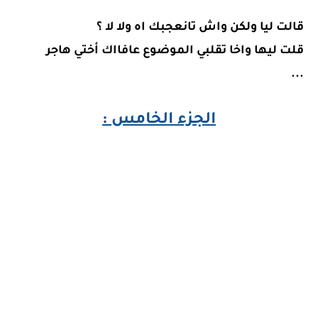
قالت ليا ولكن واش تانعجبك اه ولا لا ؟
قلت ليها واخا تقلبي الموضوع عافااك أختي هاجر
...
الجزء الخامس :