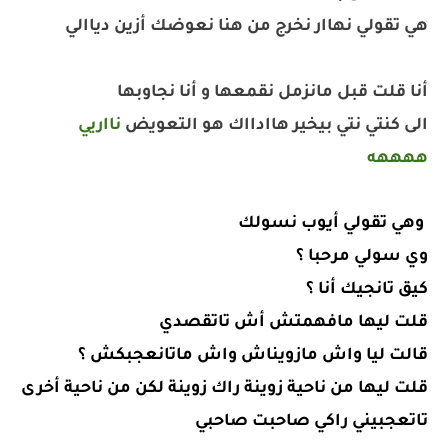
هي تقولي نهاار نخرج من هنا نعوضك أزين دياالي
أنا قلت قبل مانزمل نقمعها و أنا نجاوبها
الى كنتي نتي بيخير هاادااك هو التعويض
نااريي
ههههه
وهي تقولي أيوب نسولك
وي سولي مرحبا ؟
كيق تانجيك أنا ؟
قلت ليها مافهمتش أش تاتقصدي
قالت ليا واش مازويناش واش ماتانعجبكش ؟
قلت ليها من ناحية زوينة راك زوينة لكن من ناحية أخرى
تاتعجبيني راكي صاحبت صاحبي