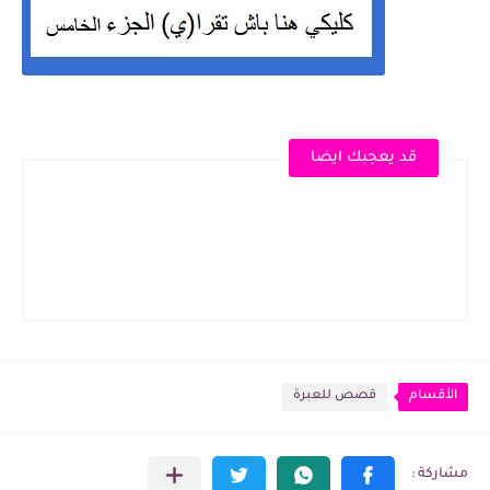
قد يعجبك ايضا
الأقسام
قصص للعبرة