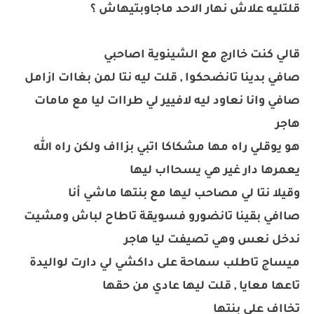
قلتليه علاش نهار الاحد ماجاوبتيهاش ؟
قالي كنت خاارج مع الشينوية اصاحبي
صافي بدينا تانضحكوا , قلت ليه نتا لمن بغاات ازامل
صافي وانا نعاود ليه لافيير لي طراات ليا مع مامات
هاجر
هو يوقلي راه مها مشكاكا اتبي بزااف ولكن راه الله
يعمرها دار غير هي يسحااب ليها
وقيلا نتا لي مصاحب ليها مع بنتها ماشي أنا
صاافي بقينا تانضورو فسويقة تاطاح لباش ومشيت
ندخل نعس وهي تصيفت ليا هاجر
ميساج تاطلب سماحة على داكشي لي دارت لواليدة
تاعها معايا , قلت ليها عادي من حقها
تخااف على بنتها