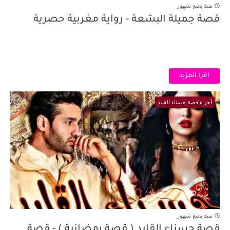
منذ بضع شهور
قصة جميلة البشعة - رواية مغربية حصرية
اقرأ المزيد
أجزاء قصة حسناء القايد
منذ بضع شهور
قصة حسناء القايد ( قصة رمضانية ) - قصة