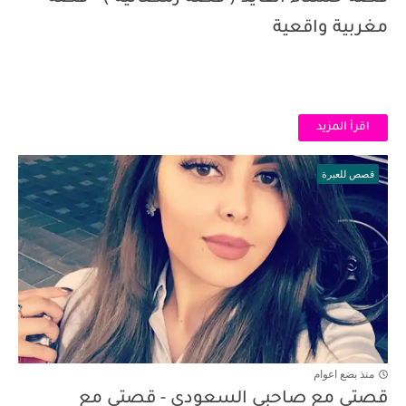
مغربية واقعية
اقرأ المزيد
قصص للعبرة
منذ بضع اعوام
قصتي مع صاحبي السعودي - قصتي مع