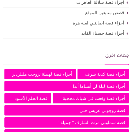
أجزاء قصة سلالة العاهرات
قصص متابعين الموقع
أجزاء قصة اصابتني لعنة هرة
أجزاء قصة حسناء القايد
جهات اخرى
أجزاء قصة كذبة شرف
أجزاء قصة لهبيلة تزوجت مليلردير
أجزاء قصة ليلة لن أنساها أبدا
أجزاء قصة وقعت في شباك محجبة
قصة الحلم الأسود
قصة زوجوني عريس ختي
قصة سماوني مرت الشارف " جميلة "