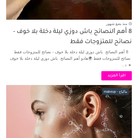
منذ بضع شهور
8 ﺃﻫﻢ ﺍﻟﻨﺼﺎﺋﺢ باش دوزي ﻟﻴﻠﺔ ﺩﺧﻠﺔ بلا خوف -
نصائح للمتزوجات فقط
8 ﺃﻫﻢ ﺍﻟﻨﺼﺎﺋﺢ باش دوزي ﻟﻴﻠﺔ ﺩﺧﻠﺔ بلا خوف - نصائح للمتزوجات فقط
نصائح للمتزوجات فقط 🌍هادو ﺃﻫﻢ ﺍﻟﻨﺼﺎﺋﺢ باش دوزي ﻟﻴﻠﺔ ﺩﺧﻠﺔ بلا خوف
🔸️ ﺗ...
اقرأ المزيد
ماكياج - makeup