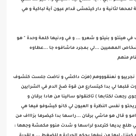
لمحها لثانية و دار كيتمشى قدام عيون آية لباكية و هي
في هيئتو و بنيتو و شعرو ... و في ودنيها كلمة وحدة " هو
شخاص المهميين ...لي بمجرد ماشافوه جا ...عطاوه
ام منهم
و نجرييو و نعنقوووهم (هزت داكشي و ناضت جلست كتشوف
وت قلبها لي بدا كيتسارع من قوة ضخ الدم في الشرايين
 رجعت لكتابها ) تاكنقولو سالينا من هادا برقان و
ريحتو و نفس النظرة و العيون لي كانو كيشوفو فيها هي
و و قال هو ماشي برقان ...راسها بدا كيضرها بزاااف من
 هي طلع يديها كترعدو لراسها و شدت منوو مكمشة وجهها :
م كينزل ليها من نيفها بحكم الحرارة و للضغط ... و لقدرة