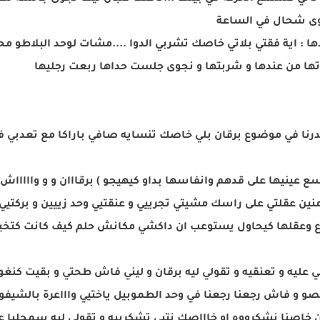
وى شحال في الساعة
ية فقتي بلاتي خاصك تشربي الدوا ....مشات لوحد البلاطو محطو
داتها من عندها و شربتها و نجوى جلست حداها ربعت رجليها
هدرنا في موضوع برقان بلي خاصك تنسايه صافي باراكا مع تعدبي ف
وسع عينيها على قدهم وانفاسها بداو كيهيجو ) برقااان و و واااااش
منين عقلتي على راسك مشيتي تجرييي و عنقتيي وحد زييين و بركتيي ك
وعقلها كيحاول يستوعب ان داكشي مكانش حلم كيف كانت كتخيل 
احي عليه و تعنقيه و تقولي ليه برقان و ليني فاش طحتي و بقيت ك
خلصو و فاش رجعنا رجعنا في وحد الطموبيل ياختيي واااعرة بالشيف
خاصنا نشكرووه او خاااصك نتيي تشكرييه و تقولي ليه سمحليا على 