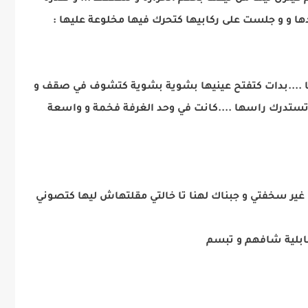
ا و و جلست على ركابيها كتحرك فيها مخلوعة عليها :
 ....بدات كتفتح عينيها بشوية بشوية كتشوف في صقف و
 تستدرك راسها ....كانت في وحد الغرفة فخمة و واسعة
غير سخفتي و جبناك لهنا تا خالتي مقلتهاش ليها كتصوني
طابلية شافهم و تبسم