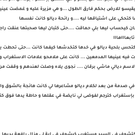
قيسو للارض بحكم فارق الطول ...و هي مزيرة عليه و غمضت عينييها
ا كتحكي على اشتياقها ليه ....و رائحة ديالو كانت نفسها
 كيحساب ليها بلي حماقت ....حتى كتبان ليها صحبتها عنقت راجل 
بعاااهااا
 كتحس بلحية ديالو في خدها كتخدشها كيفما كانت ...حتى تحطت يد ك
ت فيه عينيها المدمعين ... كانت على ملامحو علامات الاستغراب و
اسم ديالي ماشي برقان .... نجوى يلاه وصلت لعندهم و وقفت من 
ي صدمة من بعد لكلام ديالو مشاعرها لي كانت هائجة بالشوق وا
بإستغراب كترجم لفوضى لي نايضة في عقلها و حاطة يدها فوق 
تشوف في السيد مستغرب كيشوف في اية لي مزال رافعة يديها باغا