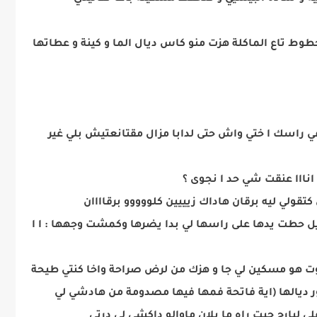
ط تاع الماكلة هزت منو كاس ديال الما و كينة و عطاتها
ي راسك ا ختي واش حتى لدابا مزال مقتانعتيش بلي غير
 انااا عنقت شي حد ا نجوى ؟
تقولي ليه برقان هاداك زيييين كلووووو برقاااان
حطت يدها على راسها لي بدا يضرها وكمشت وجهها : ا ا
نغوت هو مسكين لي جا و هزك من لرض صراحة واخا كنتي طيحة
ور ديالها (اية فاتحة فمها فيها مصدومة من هادشي لي
لبارح حيت راه ما بلان ماوالو داكشي لي درتي