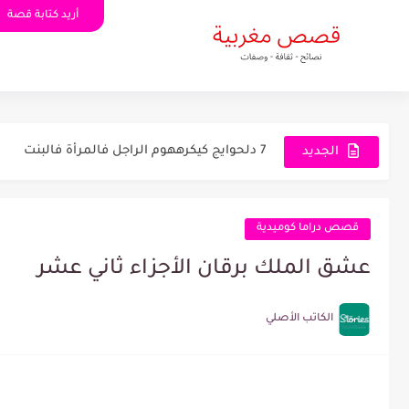
أريد كتابة قصة
قصة خدامة كسالة في حمام الرجال - قصة سفالة
7 دلحوايج كيكرههوم الراجل فالمرأة فالبنت
قصة راجلي في الحرام قصة واقعية كاملة - قصص
الجديد
8 ﺃﻫﻢ ﺍﻟﻨﺼﺎﺋﺢ باش دوزي ﻟﻴﻠﺔ ﺩﺧﻠﺔ بلا خوف...
كيفاش نتقرب من راجلي وانا عايشة وسط عائلتو 
قصص دراما كوميدية
علاج تساقط الشعر ماسك لتنعيم وتكثيف الشعر
عشق الملك برقان الأجزاء ثاني عشر
نصائح لزيادة الطول بشكل طبيعي - الطول وزيا
الكاتب الأصلي
وصفة سريعة وفعالة لعلاج القشرة - وصفات لل
أفضل وصفة لزيادة الوزن بسرعة - وصفات زيادة
وصفة تنحيف سريعة وفعالة للتخسيس في البي