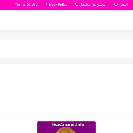
اتصل بنا
الابلاغ عن مشكل ما
Privacy Policy
Terms Of Use
 مغربية...
 مغربية...
- نصائح...
 تفتيح البشرة...
دة النمو
بنات
 الوزن
ت - وصفات للبنات