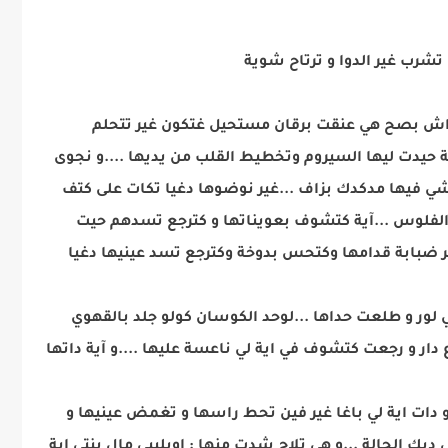
ب غير الدوا و ترتاح شوية
ر واش بصح هي عنقت برقان مستحيل غتكون غير تتحلم
ية حيدت ليها السيروم وتخطيط القلب من يديها ....و نجوى
شي فيها مدكدك بزاف ...غير نوضوها دغيا تكات على كتف
اع الفلوس ...آية كتشوف بعويناتها و كترجع تسدهم حيت
ر ضبابة قدامها وكتحس بدوخة وكترجع تسد عينيها دغيا
ي لور و طلعت حداها ...لوحد الكوسان كولو جلد بالقهوي
ار و رجعت كتشوف في اية لي ناعسة عليها ....و آية داتها
و دات اية لي باغا غير فين تحط راسها و تغمض عينيها و
يك الحالة ...و هي تلاح شدت منها : اويلييي مال بنتي اية