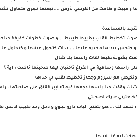
ا و غيبت و طاحت من الكرسي لأرض ....تبعتها نجوى كتحاول تشده
تنجد بالمساعدة
...صوت تخطيط القلب بطييط طيييط ...و صوت خطوات خفيفة حداها
 كتحس بيديها مخدرة عليها ....بدات كتحول عينيها و كتحاول غا
ناضت بشوية عليها لقات راسها بلا شال
 راسها وساهية في الفراغ تاكتبان ليها صحبتها ناضت : آية ؟
ا كونكيطي مع سيروم وجهاز تخطيط لقلب لي حداها
ت وقفت حدا راسها وجهها فيه تعابير القلق على صاحبتها : راه 
؟ خلعتيني عليك اصحبتي
: لحمد لله ....هو يتفتح الباب دارو بجوج و دخل وحد طبيب لابس 
 حركت ليه غا راسها