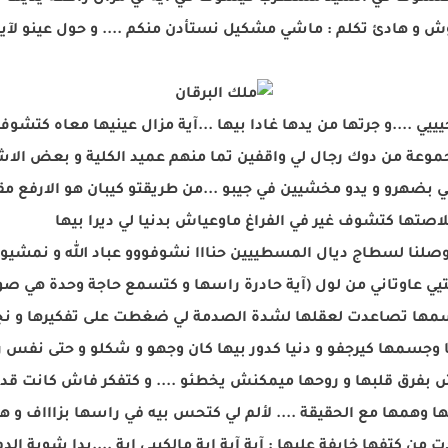
شوش و هادئ تكلم : ماشي مشكيل نستأدن منكم .... و حول عينو لآية 
يي ....و جرتها من يدها غادا بيها ...آية مزال عينيها معاه كتشوف 
مجموعة من دوك رجال لي واقفين تما منهم عميد الكلية و بعض الا
 بضهرو و يدو مخشيين في جيبو ...من طريقتو كيبان هو الارفع مق
اصتها كتشوف غير في الفراغ ماوعياش بدنيا لي ديرا بيها
صلنا لسطاج ديال المسطييين حنااا نشوفووو عباد الله و نمشي
عتيي عاوتاني من لول (آية حادرة راسها و كتسمع حاجة وحدة هي ص
ي جسمها تصاعدت لعقلها لشدة الصدمة لي ضغطت على تفكيرها و نجوى
ا وجسمها كيرجفو و دنيا كدور بيها كان وجهو و شكلو و حتى نفس 
فرق قلبها و روحها ميمكنش يخطئو .... و كتفكر فاش كانت قدام
ا وهمها مع الحقيقة .... لألم لي كتحس بيه في راسها بزاااف و
 من كتفها خايفة عليها : آية آية اية مالكييي اية ....بدا شوية الد