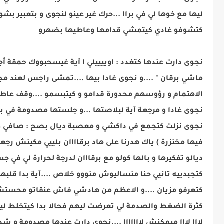
ليها مع خوها لي في براا ...حرك غير عينو لنجوى و بتعبير ب
كتشوفو غادي كيتمشي قدامها وعاطيها بضهرو
نجوى دارت عندها كتغدد : اوييييلي ا آية غيسحبووك حمقة أجيي
ماشي برقان " ....و نجوى غادا بيها ....تمشى راجس لعند 
الاهتمام و رؤوسهم محدورة قدامو و كيتبسمو ....وقف عاطي
نجوى غادا و مرجعة آية لبلاصتها ...و جلستها مصدومة في بل
نجوى نزلت كتجمع في داكشي و معصبة ديال بصح : صافي و
فيها مخنزرة ) ياك هدرنا على هاد برقاااان بلييي مكينش رج
ديالو تفكيرها و بالها كولو مع برقااان لدرجة لحرارة لي ف
كتجبدييه تانيي حنا منساليوش منووو خلاص ....آية بدا قلبه
كتعرفو مزيان ....و الاعظم من هادشي فاش عنقاتو محستش ب
كثرة الضغط والصدمة لي تعرضت ليهم فحالا بدا كيتخلط ليه
لااا لااا ميمكنش لااااااا ....نجوى دارت عندها مصدومة و شدت