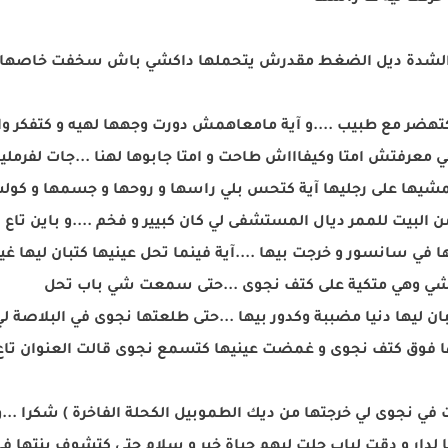
 الشدة ديل الضغط مقدرش يتحملها داكشي باش سخفت خاصها تشر
وى كتهضر مع طبيب ....و آية مامعاهمش دورت وجهها لهيه و كتفك
 هي معرفتش امتا وكيفاااش طاحت و امتا جابوها لهنا ...جات لفرمل
تمشيها على رجليها آية كتحس بلي راسها و روحها و جسمها و كول
من البيت للممر ديال المستشفى لي كان كبيير و فخم ....و باين ت
 سانسور و خرجت بيها ....آية فينما تحل عينيها كتبان ليها غي
لمشي وهي متكية على كتف نجوى ...حتى سمعت شي باب تحل
ان ليها دنيا مضببة وكدور بيها ...حتى طلعتها نجوى في البلاصة ل
ها فوق كتف نجوى و غمضت عينيها كتسمع نجوى قالت العنوان تاع د
ت في نجوى لي خرجتها من ديك الطموبيل الكحلة الفاخرة ) شكرا ...
دار و دقت لباب حلت ليهم حياة خير و سلام حتى كتشوف بنتها في د