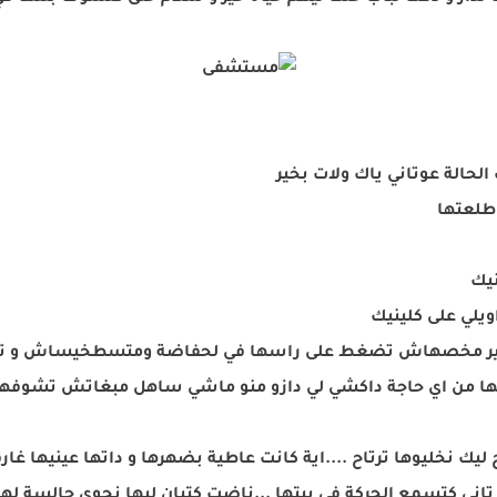
الحالة عوتاني ياك ولات بخير
.طلعتها
نيك
ويلي على كلينيك
قال غير مخصهاش تضغط على راسها في لحفاضة ومتسطخيساش و تش
يها من اي حاجة داكشي لي دازو منو ماشي ساهل مبغاتش تشوفها مر
ح ليك نخليوها ترتاح ....اية كانت عاطية بضهرها و داتها عينيها غ
ها تاني كتسمع الحركة في بيتها ...ناضت كتبان ليها نجوى جالسة ل