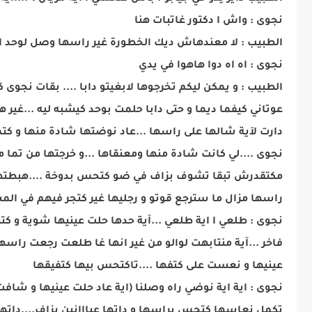
نجوى : واش ا دكتور غاتبات هنا
الطبيب : لا معندهاش ديك الخطورة غير راسها وصل لوحد
نجوى : اه اه دوا هاهوا في يدي
الطبيب : و يمكن ليكم تخرجوها لابغيتو دابا .... بقات نج
عوتاني كيفما ديما و حتى دابا حلمت بوحد كيشبه ليه ...غير
دارت لآية شالها على راسها ...عاد نوضتها شادة منها و ك
نجوى ....لي كانت شادة منها ومعنقاها ...و خرجتها من تما 
مكتقدرش تبقا تشوف بزاف في ضو كتحس بدوخة ....هبطتها في
راسها مزال ما سترجع قوتو و رجليها غير كتجر فيهم في ا
نجوى : طلعي ا اية طلعي ...آية حدها حلت عينيها شوية و كتب
فاخر ...آية منتابهت لوالو من غير انها غا طلعت رجعت راس
عينيها و نعست على كتفها ....تاكتحس بيها كتفيقها
نجوى : اية اية نوضي راه وصلنا (اية عاد حلت عينيها و شاف
تكمل نعاسها كتحس براسها و داتها عيااانين بزاف....داتها ل