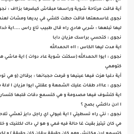
آية فاقت مرتاحة شوية وراسها مبقاش كيضرها بزااف : نج
نجوى غاسمعتها فاقت حطت كلشي في يديها ومشات لعندها : ا
ليها تبلعها : شربي هادي راه قال طبيب تاع راس ....اية خ
نجوى : كتحسي براسك مزيان دابا
اية مدت ليها الكاس : ااه الحمدالله
نجوى : ايوا الحمدالله (سكتت شوية عاد دوات ) اية ماشي 
كتوهمي
أية دغيا هزت فيها عينيها و قرمت حجبانها : برقاان (و هي ت
نجوى : عاااد طفات عليك الشمعة و عقلتي ايوا مزيان ا لالة 
اية كتشوف فيها مصدومة و هي كتسمع دقات قلبها كتسارع 
ا ادن داكشي بصح ؟
نجوى : نتي راه تسطيتي ا اية غيولي اي راجل دايز تمشي تل
مي كان تيتيز بقيت غا حالة فيه فمي و هو لي داك لكلنيك و 
كتسمع ادن مكانش وهم كان حقيقة برقان كان حقيقة ) و لكن 