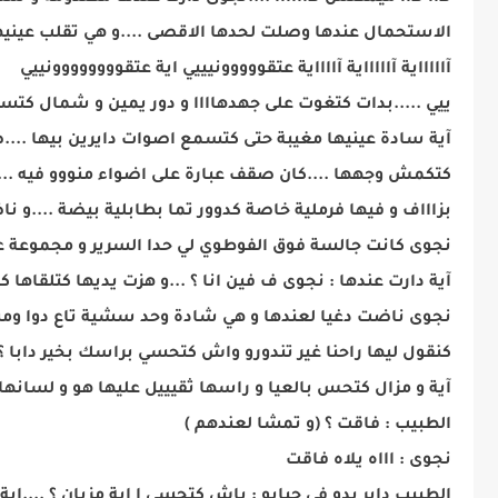
الاستحمال عندها وصلت لحدها الاقصى ....و هي تقلب عينيه
آاااااية آاااااية آااااية عتقووووونيييي اية عتقوووووووونييي
ييي .....بدات كتغوت على جهدهاااا و دور يمين و شمال كتس
آية سادة عينيها مغيبة حتى كتسمع اصوات دايرين بيها .
كتكمش وجهها ....كان صقف عبارة على اضواء منووو فيه ...و
بزاااف و فيها فرملية خاصة كدوور تما بطابلية بيضة ....و 
نجوى كانت جالسة فوق الفوطوي لي حدا السرير و مجموعة على
آية دارت عندها : نجوى ف فين انا ؟ ...و هزت يديها كتلقاه
نجوى ناضت دغيا لعندها و هي شادة وحد سشية تاع دوا ومشا
كنقول ليها راحنا غير تندورو واش كتحسي براسك بخير دابا 
آية و مزال كتحس بالعيا و راسها ثقيييل عليها هو و لسانها
الطبيب : فاقت ؟ (و تمشا لعندهم )
نجوى : اااه يلاه فاقت
الطبيب داير يدو في جيابو : باش كتحسي ا اية مزيان ؟ ....اية