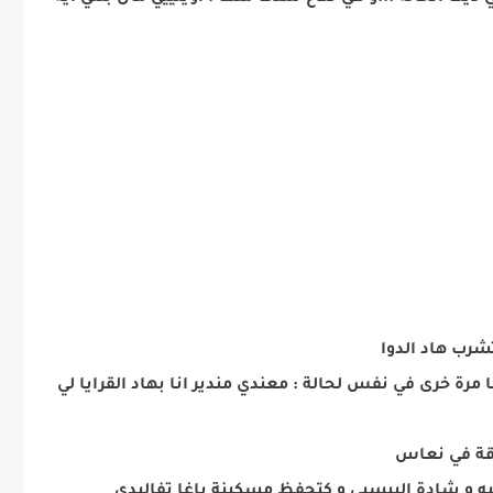
رب هاد الدوا
ة خرى في نفس لحالة : معندي مندير انا بهاد القرايا لي
ارقة في نعاس
هيه و شادة البيسيي و كتحفظ مسكينة باغا تفاليدي