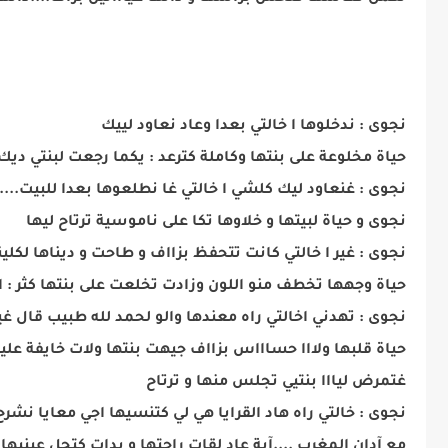
نجوى : ندخلوها ا خالتي بعدا وعاد نعاود لييك
حياة مخلوعة على بنتها وكاملة كترعد : يكما رجعت لبنتي ديك 
نجوى : غنعاود ليك كلشي ا خالتي غا نطلعوها بعدا للبيت...
نجوى و حياة لبيتها و خلاوها تكا على ناموسية ترتاح ليها
نجوى : غير ا خالتي كانت تتحفظ بزااف و طاحت و ديناها لكلي
حياة وجهها تخطف منو اللون وزادت تخلعت على بنتها كثر : ا
نجوى : تهدني اخالتي راه معندها والو لحمد لله طبيب 
حياة قلبها ولااا حساااس بزااف جيهت بنتها ولات خايفة عل
غتمرض ليااا بنتيي تجلس منها و ترتاح
نجوى : خالتي راه هاد القرايا هي لي كتنسيها اجي معايا نشر
مع آدان المغرب ....آية عاد لقات راحتها و بدات كتحل عيني