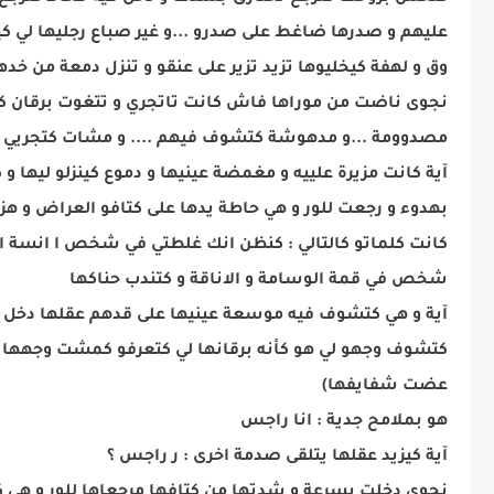
عليهم و صدرها ضاغط على صدرو ...و غير صباع رجليها لي كي
وق و لهفة كيخليوها تزيد تزير على عنقو و تنزل دمعة من خده
نجوى ناضت من موراها فاش كانت تاتجري و تتغوت برقان كان
مصدوومة ...و مدهوشة كتشوف فيهم .... و مشات كتجريي تا
آية كانت مزيرة علييه و مغمضة عينيها و دموع كينزلو ليها و
بهدوء و رجعت للور و هي حاطة يدها على كتافو العراض و هز
كانت كلماتو كالتالي : كنظن انك غلطتي في شخص ا انسة ال
شخص في قمة الوسامة و الاناقة و كتندب حناكها
آية و هي كتشوف فيه موسعة عينيها على قدهم عقلها دخل ف
كتشوف وجهو لي هو كأنه برقانها لي كتعرفو كمشت وجهها 
عضت شفايفها)
هو بملامح جدية : انا راجس
آية كيزيد عقلها يتلقى صدمة اخرى : ر راجس ؟
نجوى دخلت بسرعة و شدتها من كتافها مرجعاها للور و هي ك