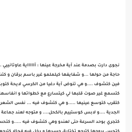
نجوى دارت بصدمة عند آية مخرجة عينها : آاااااية عاوتاني
حاجة من حولها ...و شفايفها كيلملمو غير باسم برقان و 
فين كتشوف ....و هي تنوض آية دغيا من الكرسي لايحة كتوبت
كتسمع غير صوت قلبها لي كيتسارع مع خطواتها و انفاسها كت
كتقرب كتوسع عينيها .....و هي كتشوف فيه ... نفس الشعر ك
الجدية ....و لابس كوستييم بالكحل.... و متوجه لعند جماعة 
كتجري بوحد السرعة حتى لعندو وهي كتشوف فيه .....و كتحسب
كتحس بروحها كترجع تختارق جسدها و دخل فيه فحالا كترجع ل