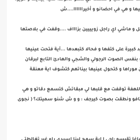
 و هي في احضانو و أخيراااااا....ش
و ماشي اي راجل زويييين بزاااف ....وقفت في بلاصتها
بيرة على كتفها و فحالا كتبعدها ...آية فتحت عينيها
 بنفس الصوت الرجولي والشجي والهادئ التابع لبرقان
موراها و كتحول عينيها بيناتهم كتشوف اية معنقة
للهفة توقفت مع قلبها لي مبقاتش كتسمع دقاتو و هي
كتافو ونطقت بصوت كيرجف : و و ش شنو سميتك؟ ( نجوى
 تقيسو :اجي ا اية سمح لينا اسيدي راه غير تغالطتي