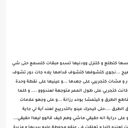
و نفسها كتطلع و كتنزل وودنيها تسدو مبقات كتسمع حتى شي
تهيج ...نجوى كتشوفها كتشوف قدامها يلاه جات دور تشوف
 و مشات كتجرييي على جهدها ...و عينيها على نقطة وحدة
انت كتجريي على طول الممر متوجهة لعندووو .... و كلما
طع الطرق و كيتمشا بوحد رزانة ...و على وجهو علامات
لطرق ....حتى كيحرك عينو بالتدرييج لعند آية لي جاية
على دراية انه حقيقي ماشي وهم كيف قالوو ليهاا حقيقي...
 لعندو كليا و تعلقت في عنقو محوطة عليه بيديها و مزيرة