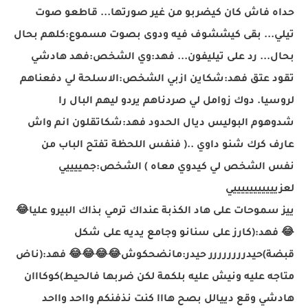
حداه فاش كان كيضربو من غير صورتها... قاطعو صوت
تيلي... بقى كيششوف فيه ودوى بصوت مسموع:كلهم بحال
بحال... رد على تيليفون... فهد:وي الشخص:فهد هادشي
تقود عتق فهد:شكاين ازبي الشخص:الاسلحة لي دفعناهم
لروسيا. دوك زوامل لي صردناهم يردو ليهم البال را
شدوهوم البوليس ديال الحدود فهد:شكاتقلون انم واش
عارف كرك شنو داوي ..( فنفس اللحظة تفتح الباب من
نفس الشخص لي كيدوي معاه ) الشخص:جمييييي
لعزيييييييييييي
ييز سموحات على هاد الكذبة عنداك ترمي بذاك البيرو عليا
😂
😂
فهد:(كارز على سنانو وجامع يديه على شكل
قبضة)حيدررررررر
ر حيدر:مانضحكوش
😂
😂
😂
😂
فهد:(ناض
متاجه عليه ونيش عليه بلكمة لكن ضربها فالحيط)كوكااان
هادشي وقع دييالل بصح هااا كنت نذفنكم وااحد وااحد