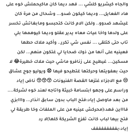
والجاه كيشريو كلشي ... فهد ديما كان ماكيحملش خوه على
هاد الفعايل... وديما كيكون ضدو... وشحال من مرة كان
غيشهد ضدوو.. ولكن الام كانت كتحبسو ومابغاتش تخسر
على ولدها واخا عيات معاه يدير عقلو وديما كيوهمها بلي
تاب حتى كتلقى ... نفس شي تكرر.. وأكيد ملاك حطها
فعينيه على أنها من ذوك ضحايا لي غتكون منهم... لكن
مسكين... غيطيح على زنافرو ماشي حيت ملاك خطيرة
😂
لا
حيت بعفويتها وحركتها غتطيحو فيها
😧
ويوليو جوج عشاق
😒
مع الاجزاء غتزها القصة الفنيونات
😙
😙
😙
ناض إياد
وراسم على وجهو ابتسامة خبيثة واتاجه لعند خوه لشركة....
من بعد ماوصل إياد:فتح الباب بدون سابق انذار... وااابزي
فاااين فهد:(محركش عينيه من على الملفات وخا طريقة لي
فتح بيها لباب كانت تفزع الشريكة كلها)لا رد
إياد:بففففففففف