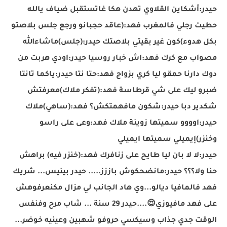
حيدر:أشكاين القلاوي تهدن هكا غاتستقبل ضياف يالله
حطيت رجلي فالمغرب فهد:(عاقد حجبانو ورجع جلس بلاصتو
بكل هدوء)كون غير بقيتي بلاصتك حيدر:(جلس)ماشاء
الله
مصواب مع كرك فهد:اش خبار روسيا حيدر:اودي هربت من
دوك دارنا حمقو ليا كري بزواج فهد:حتا نتا حيدر:ياكما تانتا
ضبرو ليك على شي قرطاسة فهد:(تفكر ملاك)معرفتش
شكدير دبا حيدر:شكون مافهمتكش؟ فهد:(ساهي)ملاك
حيدر:اوووو سميتها زوينة ملاك فهد:وعى على راسو
وخنزر)إيميلي سميتها ايميلي
حيدر:لا لا بان ليا طايح على زنافرك فهد:(خنزر فيه) براهش
حنا ولا؟؟؟ حيدر:مانضحكوش باززز..... حيدر بينيس... شريك
فهد فالمافيا ديالو...وي هاد الجانب لي مزال مكنعرفوهش
على فهد مافيوزي
😍
....حيدر 29 سنة ... شاب مرح وفنفس
الوقت جدي جذاب وسيكسي حروفو شهبين وعينيه خوضر...