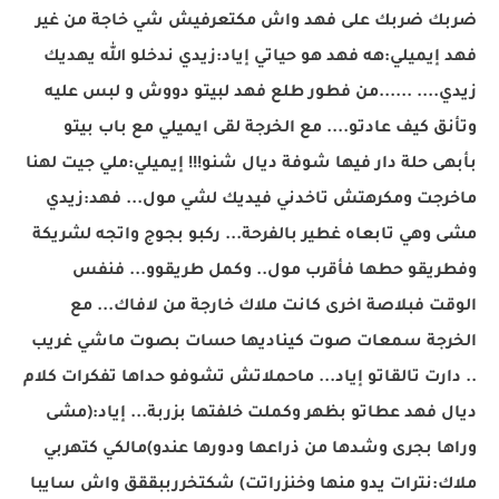
ضربك ضربك على فهد واش مكتعرفيش شي خاجة من غير
فهد إيميلي:هه فهد هو حياتي إياد:زيدي ندخلو الله يهديك
زيدي.... ......من فطور طلع فهد لبيتو دووش و لبس عليه
وتأنق كيف عادتو.... مع الخرجة لقى ايميلي مع باب بيتو
بأبهى حلة دار فيها شوفة ديال شنو!!! إيميلي:ملي جيت لهنا
ماخرجت ومكرهتش تاخدني فيديك لشي مول... فهد:زيدي
مشى وهي تابعاه غطير بالفرحة... ركبو بجوج واتجه لشريكة
وفطريقو حطها فأقرب مول.. وكمل طريقوو... فنفس
الوقت فبلاصة اخرى كانت ملاك خارجة من لافاك... مع
الخرجة سمعات صوت كيناديها حسات بصوت ماشي غريب
.. دارت تالقاتو إياد... ماحملاتش تشوفو حداها تفكرات كلام
ديال فهد عطاتو بظهر وكملت خلفتها بزربة... إياد:(مشى
وراها بجرى وشدها من ذراعها ودورها عندو)مالكي كتهربي
ملاك:نترات يدو منها وخنزراتت) شكتخررببققق واش سايبا