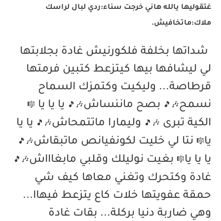
غتقوليها يالله هاني خرجت سناء:ردي لبال لراسك
ملاك:ماتخافيش.
شداتها بخلفة فلكورنيش غادة بجلابتها
لي ليشافها بيها كيتزعط كتبين فرمتها
قرطاصة... وليكيت وكتمزك السماح
نسمح
بصح ماننساش
يا يا يا
🎼
🎵
🎶
🎵
🎶
الكية تبرى
وليمارا ماتتمحاش
يا يا
🎵
🎶
🎵
🎶
يا
نتا لي خليت لكونفيانص ماتبقاش
🎵
🎶
🎼
يا يا يا
بغيت نوليلك وقلبي مابغاااش
🎵
🎶
🎼
غادة وكتحرك وتغني معاها كيف شي
حمقة عفويتها خلات كاع يتزعط فيهاا...
وهي ضاربة دنيا بركلة... بقات غادة