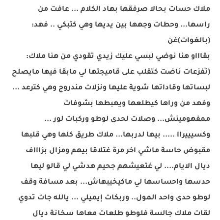
ملاك حسات بحالا صرفقها بهاد الكلام ... عافت من
راسها... وحطات وجهها بين يديها وهي كتبكي .. فهد:
(بالغوات)غن
بقاااو هنا نوضي لبسي عليك زيدي تقودي من هنا ملاك:
(تفزعات ناضت كتقلب على قاميجتها لي مابقا فيها مايصلح
لبساتها وقاداتها شوية عليها ونزلات مندروج وهي كترعد ...
وفهد من وراها كيطلعها ويهبطها بشوفات
ممفهومينش... وصلات لحدى لوطو وركبات لور ...
وكسيييراا ..... بيها لدربها... ملاك طريق كلها وهي قلبها
مقبوض حاسة ماشي اخر مرة غتلاقا بيهم ومزال بزاااف
ديال الايام.... لي غتعيشهم جحيم هدشي لي قالو ليها
حدسها واحساسها لي ماكيخيبهاش... بعد مسافة وقف
لوطو حدى واحد المول.. وربكات إيميلي ... يالله جات تدوي
لقات ملاك جالسة فلوطو طلعات معاها سخانة ديال