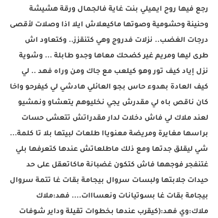
رجع فيها روح ايميلي بنت غاية فالجمال ورقة هشيشة
وحنينة وحشومية وصوتها ماكيعلاش ايلا اذا وصلات لأقصى
درجات الغضب.. نزلات فدروج وهي كتنقزز.. وكتعاود اش
طرى ليها ومريم غير كضحك معاها وجدو طابلة ... وشوية
نزل إياد كيف تور وهو كيلعب مع جاك ومن وراه فهد .. لي
كيف العادة بهدوء حاس بجو العائلي هادشي لي كيفرحو واخا
كان ناقص باه لي مقدرش يجي نخليوهم يتعشاو ونمشيو
لعند ملاك لي فاش دخلات لدار مقدراتش تتعشى حسات
براسها مغايرة ومريضة معنوياا طلعات لبيتها بلا تا كلمة...
شي ليقلق جدتها ومع ذلك ماطلعاتش عندها كتعرفها بلي
غتنفجر فوجهها فاش كتكون غضبانة ماكاتعقل على حد
حيدات جلابتها ولبسات سروال بيجامة بقات غا تتمة سروال
بيجامة بقات غا بسوتيانات ونعسااات.... فهد:ملاك
ملاك:وي فهد:(كيقرب عندها بخطوات تقيلة وداير شوفات