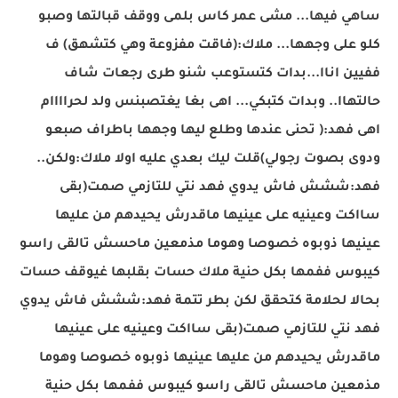
ساهي فيها... مشى عمر كاس بلمى ووقف قبالتها وصبو
كلو على وجهها... ملاك:(فاقت مفزوعة وهي كتشهق) ف
ففيين اناا...بدات كتستوعب شنو طرى رجعات شاف
حالتهاا.. وبدات كتبكي... اهى بغا يغتصبنس ولد لحراااام
اهى فهد:( تحنى عندها وطلع ليها وجهها باطراف صبعو
ودوى بصوت رجولي)قلت ليك بعدي عليه اولا ملاك:ولكن..
فهد:ششش فاش يدوي فهد نتي للتازمي صمت(بقى
سااكت وعينيه على عينيها ماقدرش يحيدهم من عليها
عينيها ذوبوه خصوصا وهوما مذمعين ماحسش تالقى راسو
كيبوس ففمها بكل حنية ملاك حسات بقلبها غيوقف حسات
بحالا لحلامة كتحقق لكن بطر تتمة فهد:ششش فاش يدوي
فهد نتي للتازمي صمت(بقى سااكت وعينيه على عينيها
ماقدرش يحيدهم من عليها عينيها ذوبوه خصوصا وهوما
مذمعين ماحسش تالقى راسو كيبوس ففمها بكل حنية