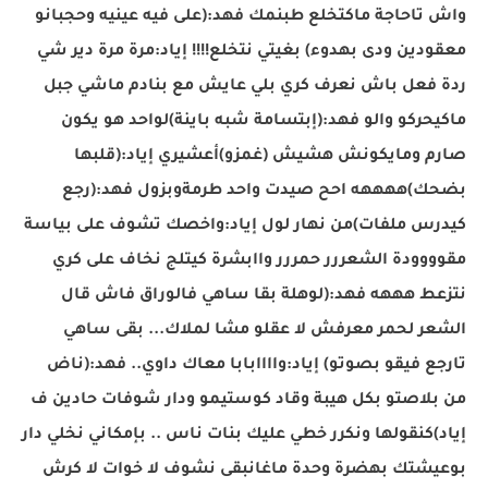
واش تاحاجة ماكتخلع طبنمك فهد:(على فيه عينيه وحجبانو
معقودين ودى بهدوء) بغيتي نتخلع!!!! إياد:مرة مرة دير شي
ردة فعل باش نعرف كري بلي عايش مع بنادم ماشي جبل
ماكيحركو والو فهد:(إبتسامة شبه باينة)لواحد هو يكون
صارم ومايكونش هشيش (غمزو)أعشيري إياد:(قلبها
بضحك)ههههه احح صيدت واحد طرمةوبزول فهد:(رجع
كيدرس ملفات)من نهار لول إياد:واخصك تشوف على بياسة
مقوووودة الشعررر حمررر واابشرة كيتلج نخاف على كري
نتزعط هههه فهد:(لوهلة بقا ساهي فالوراق فاش قال
الشعر لحمر معرفش لا عقلو مشا لملاك... بقى ساهي
تارجع فيقو بصوتو) إياد:واااابابا معاك داوي.. فهد:(ناض
من بلاصتو بكل هيبة وقاد كوستيمو ودار شوفات حادين ف
إياد)كنقولها ونكرر خطي عليك بنات ناس .. بإمكاني نخلي دار
بوعيشتك بهضرة وحدة ماغانبقى نشوف لا خوات لا كرش