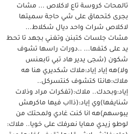
تالمحات كروسة تاع لاكلاص ... مشات
بجرى كتحماق على شي حاجة سميتها
لاكلاص شرات واحد ديال شكلاط...
مشات جلسات كتبنن وتغني بجهد تا تحط
يد على كتفها... ..دورات راسها تشوف
شكون (شجى يدير هاد تبي تابعنس
ولا)هه إياد إياد:ملاك شكديري هنا هه
ملاك:هانتا كتشوف كنتسركل..
إياد:وبحدك.. ملاك:(تفكرات مراد وذلات
شنايفها)وي إياد:(ذااب فيها ماكرهش
يبوسهم)هه انا كنت غادي ولمحتك من
لوطو زيدي معايا نعرفك على خويا.. ملاك: