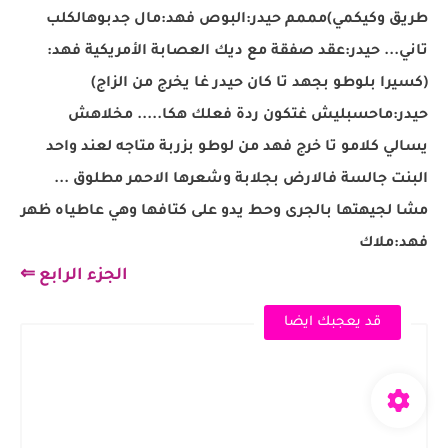
طريق وكيكمي)مممم حيدر:البوص فهد:مال جدبوهالكلب
تاني... حيدر:عقد صفقة مع ديك العصابة الأمريكية فهد:
(كسيرا بلوطو بجهد تا كان حيدر غا يخرج من الزاج)
حيدر:ماحسبليش غتكون ردة فعلك هكا..... مخلاهش
يسالي كلامو تا خرج فهد من لوطو بزربة متاجه لعند واحد
البنت جالسة فالارض بجلابة وشعرها الاحمر مطلوق ...
مشا لجيهتها بالجرى وحط يدو على كتافها وهي عاطياه ظهر
فهد:ملاك
الجزء الرابع ⇐
قد يعجبك ايضا