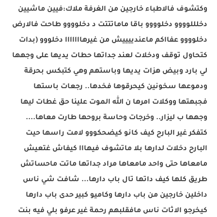
وكتشوف فالاطباء خارجين من الغرفة ملاك:فيين ماشيين
دخلللوووو دخلوووو باقا ماماتتتت د دخلوووو طاحت فالارض
دخلوووو عفااكم ماعندييييش من غيرهااااااا دخلووو (بدات
كتحاول توقف ودخلات لعند جداتها حطات يديها على وجهها
لي بارد وبيض هزات يديها وباستهم وهي كتبكس بحرقة
ودموعها سخونين كيحرقوها فخدها.. رجعات باستها
فجبهتها ووكلات امرها ن الله الموت علينا حق غطات ليها
وجهها ب ليزار.. وخرجات وحاسة بروحها طارت معاها....
كتفكر غير البارح كيف كانو كيضحكووو لامت راسها حيت
البارح دخلات لدارها بلا ماتشوف فيهااا كيفاش غتعيش
مامعاها حتى واحد مامعاها مراد جداتها ماتت ماحساتش
طريق كلها كيف داتها تال باب دارها... شافت شي ناس
داخلين خارجين من باب دارها وكاميو كبير حدى باب دارها
كيخرجو الاثات ناس مافقلبهم رحمة غير عرفو بلي فيه بنت