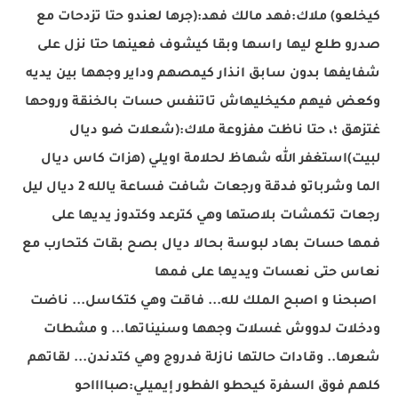
كيخلعو) ملاك:فهد مالك فهد:(جرها لعندو حتا تزدحات مع
صدرو طلع ليها راسها وبقا كيشوف فعينها حتا نزل على
شفايفها بدون سابق انذار كيمصهم وداير وجهها بين يديه
وكعض فيهم مكيخليهاش تاتنفس حسات بالخنقة وروحها
غتزهق ؛، حتا ناظت مفزوعة ملاك:(شعلات ضو ديال
لبيت)استغفر الله شهاظ لحلامة اويلي (هزات كاس ديال
الما وشرباتو فدقة ورجعات شافت فساعة يالله 2 ديال ليل
رجعات تكمشات بلاصتها وهي كترعد وكتدوز يديها على
فمها حسات بهاد لبوسة بحالا ديال بصح بقات كتحارب مع
نعاس حتى نعسات ويديها على فمها
اصبحنا و اصبح الملك لله... فاقت وهي كتكاسل... ناضت
ودخلات لدووش غسلات وجهها وسنيناتها... و مشطات
شعرها.. وقادات حالتها نازلة فدروج وهي كتدندن... لقاتهم
كلهم فوق السفرة كيحطو الفطور إيميلي:صبااااحو