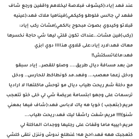
عند فهد إياد:(كيشوف فبلاصة ليخلاهم واقفين ورجع شاف
ففهد لي جالس فلوطو وكيكمي)فيناهيا ملاك فهد:(عينيه
قبلاتو وكيدوي بصوت مبحوح بالكمي)مشات ركب إياد:
(ركب)فين مشات..عنداك تكون قلتي ليها شي حاجة نخسرها
معاك فهد:لارد إياد:على قلاوي هذاااا دوي ابزي
فهد:ماغاتسكتش!!
من بعد مسافة ديال طريق.... وصلو للقصر.. إياد سبقو
ودخل زعما معصب... وفهد.مد كونطاكط للحارس.. ودخل
مع دخلة شم ريحت طياب ديال مو توحش ماكلتهاا لا اراديا
ترسمات على وجهو ابتسامة عريضة شي لي خلى ختو تتعجب
مريم:(بتعجب ) خويا هه ياك لاباس فهد:(شاف فيها بمعني
شنو)!!!! مريم:شفت راشقا ليك فهد:ريحت طياب...
مريم:ايييه ماما وقفات على رجليها ووجدات الماكلة لي
كتعجبك ههه فهد:احح هه؛ غنطلع ندوش وننزل نلقى كلشي