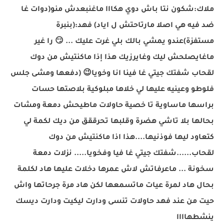
ملاك:شكون نتا باش دوي هكااا ماغنبعدش منو(دوات غا
ضد فيه هي اصلا مارتاحتش ل اياد) فهد:(بنبرة
مستفزة)عندو يمشي بالك بلي غرت عليك ...
😏
را غير
ماغايصلحش ليك وغايرزيك هذا إذا ماكنتيش من دوك
لقحاب شفتك جيتي غا فينا انا وخويا
😉
(دفعها ومشى جلس
فلوطو وعينيه عليها لي خلاها مبلوكية بلاصتها حسات
براسها ماساوية تا خصية حاولات ماطيحش دمعة ومشات
بحالها بلا تاشي هضرة وقلبها تحرققق من ديك لكمة لي
كتعاود ليها فوذنيها....هذا اذا ماكنتيش من دوك
لقحاب......شفتك
جيتي غا فيا وفخويا..... نزلات دمعة
سخونة ... ماعرفاتش لاش عمرها دخلات عليها هاد لكلمة
بحال هاد لمرة عيات ماتسمعها لكن هاد مرة جرحاتها واش
حيت من عند فهد حاولات تنسى ودارت ليكيت ودارت ديسك
ينشطهاااا