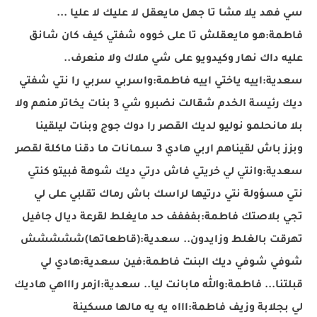
سي فهد يلا مشا تا جهل مايعقل لا عليك لا عليا ...
فاطمة:هو مايعقلش تا على خووه شفتي كيف كان شانق
عليه داك نهار وكيدويو على شي ملاك ولا منعرف..
سعدية:اييه ياختي اييه فاطمة:واسربي سربي را نتي شفتي
ديك رئيسة الخدم شقالت نضبرو شي 3 بنات يخاتر منهم ولا
بلا مانحلمو نوليو لديك القصر را دوك جوج وبنات ليلقينا
وبزز باش لقيناهم اربي هادي 3 سمانات ما دقنا ماكلة لقصر
سعدية:وانتي لي خريتي فاش درتي ديك شوهة فبيتو كنتي
نتي مسؤولة نتي درتيها لراسك باش رماك تقلبي على لي
تجي بلاصتك فاطمة:بفففف حد مايغلط لقرعة ديال جافيل
تهرقت بالغلط وزايدون.. سعدية:(قاطعاتها
)ششششش
شوفي شوفي ديك البنت فاطمة:فين سعدية:هادي لي
قبلتنا... فاطمة:والله مابانت ليا.. سعدية:ازمر راااهي هاديك
لي بجلابة وزيف فاطمة:اااه يه يه مالها مسكينة