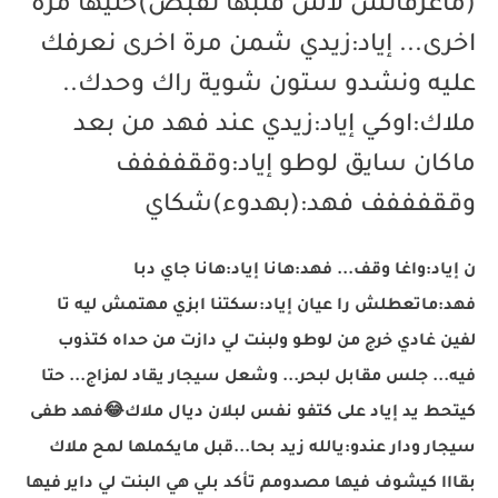
(ماعرفاتش لاش قلبها تقبض)خليها مرة
اخرى... إياد:زيدي شمن مرة اخرى نعرفك
عليه ونشدو ستون شوية راك وحدك..
ملاك:اوكي إياد:زيدي عند فهد من بعد
ماكان سايق لوطو إياد:وققفففف
وققفففف فهد:(بهدوء)شكاي
ن إياد:واغا وقف... فهد:هانا إياد:هانا جاي دبا
فهد:ماتعطلش را عيان إياد:سكتنا ابزي مهتمش ليه تا
لفين غادي خرج من لوطو ولبنت لي دازت من حداه كتذوب
فيه... جلس مقابل لبحر... وشعل سيجار يقاد لمزاج... حتا
كيتحط يد إياد على كتفو نفس لبلان ديال ملاك
😂
فهد طفى
سيجار ودار عندو:يالله زيد بحا...قبل مايكملها لمح ملاك
بقااا كيشوف فيها مصدومم تأكد بلي هي البنت لي داير فيها