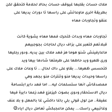
ملاك حسات بقلبها غيوقف حسات بحالا لحلامة كتحقق لكن
بطريقة اخرى ماوعاتش على راسها تا دورات يديها على
عنقو وتجاوبات معاه
تجاوبات معاه وبدات كتحرك فمها معاه يشوية كانت
قبلاتهم كتعبر على بزاف ديال لحاجات بجوجبيهم
ماعارفينش شنو هوما هز فهد ملاك بين يديه..ودور رجليها
ورى ظهرو ويد حاطها على طرمتها شادها بيها ويد
كتحسس ظهرها... بقاو على داك لحال .. تا وعات ملاك على
راسها وحيدات يديها منو وتنترات منو بجهد وهي
ممصدقاش انها ستسلمات ليه... اما فهد داير ابتسامة
ديال الاستحقار ودوى بصوت كيزعزع فهد:زعما دايرة فيها
عفيفة.. من لول قولي بلي باغا داكشي غا بالمهل و بلا عنف
وغاتبيعي راسك... يمكن ماعجبكش تعامل ديال اياد
😉