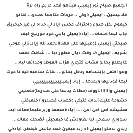
الجميع:صباح نور إيميلي:فيناهو فهد مريم:راه برة
فلابيسين.. إيميلي:اوكي .. خرجات متاجها لعندو... لقاتو
كيعوم بكل هدوء واحتراف عكس اياد لي حداه لي غير كيخربق
جاب ليها ضحكة... إياد:إيميلي بايبي غود مورنيغ كيف
صبحتي إيميلي:(وعينيها
على فهد)الحمد لله إياد:نزلي عومي
شوية.. إيميلي:لا وقت ديال فطور دبا ... شافت ففهد
غايطلع بحالو مشات كتجري هزات الفوطا ومداتها ليه...
وهو اكتفى بإبتسامة ودخل بحالو... بقات ساهية فيه تا غوت
ليها فودنيها ورعدها... إياد:إيميلييييي
يييييييييي
إيميلي:واااااات
اووف (حطات يديها على صدرها)خلعتيني
حشومة عليك(بدات كتبكي وكضرب فصدرو ) كتعرفني
هشيشة اهئ اعئ اهئ .... إياد:(ضمها وزير عليها)صاف ابب
سووري سمحي ليا نعاودش غا كيعجبني نضحك معاك...
زيدي ندخلو إيميلي:اه زيد غيكون فهد جالس كيفطر. إياد:لي