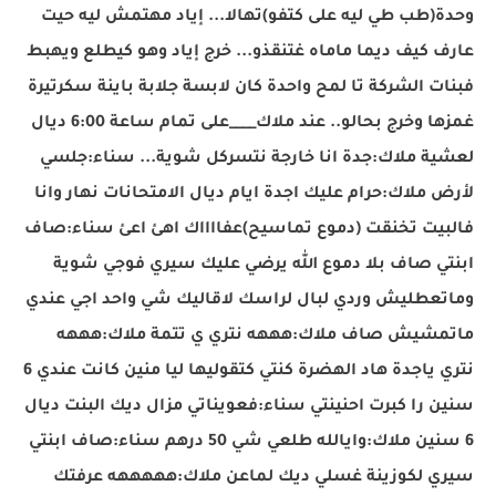
وحدة(طب طي ليه على كتفو)تهالا... إياد مهتمش ليه حيت
عارف كيف ديما ماماه غتنقذو... خرج إياد وهو كيطلع ويهبط
فبنات الشركة تا لمح واحدة كان لابسة جلابة باينة سكرتيرة
غمزها وخرج بحالو.. عند ملاك____على تمام ساعة 6:00 ديال
لعشية ملاك:جدة انا خارجة نتسركل شوية... سناء:جلسي
لأرض ملاك:حرام عليك اجدة ايام ديال الامتحانات نهار وانا
فالبيت تخنقت (دموع تماسيح)عفااااك اهئ اعئ سناء:صاف
ابنتي صاف بلا دموع الله يرضي عليك سيري فوجي شوية
وماتعطليش وردي لبال لراسك لاقاليك شي واحد اجي عندي
ماتمشيش صاف ملاك:هههه نتري ي تتمة ملاك:هههه
نتري ياجدة هاد الهضرة كنتي كتقوليها ليا منين كانت عندي 6
سنين را كبرت احنينتي سناء:فعويناتي مزال ديك البنت ديال
6 سنين ملاك:وايالله طلعي شي 50 درهم سناء:صاف ابنتي
سيري لكوزينة غسلي ديك لماعن ملاك:هههههه عرفتك