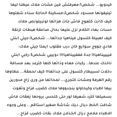
كيدويو... شخص1:معرفتش فين مشات ملاك عيطنا ليها
تيليفونها مسدود شخص2:مسكينة الحاجة سناء شفتوها
كيف كانت كتعوج فاش جات هزاتها لونبيلونص ملاك
حسات بهاد الكلام نزل عليها بحال صاعقة هبطات لزنقة
كيف لهبيلة كتسول فيناهيا جداتها... شخص3:جيتي ابنتي
هادي جووج سوايع كان درب مقلوب ايمتا جيتي ملاك:
فييييناهيااا جدة فففييناهياااا دويييي شخص3:ركبي ابنتي
ناخذك عندها.. ركبات معاه وذاتها كلها كترعد بعد مسافة
دخلات لسبيطار كتسول على جداتهااا كيف لحمقة... عطاوها
رقم الغرفة ومشات كتجري... لمحاتها من ورى زاج مدورين
بيها اطباء وكيحاولو ينجدووها ملاك كضرب فزاج وتغوت
بسميتها كترد شعرها لور حتى كتحس بروحها زهقات فاش
شافت الخط ديال ديك شاشة صغير استاقم .. وعلى وجوه
الاطباء ملامح ديال الخذلان ملاك بقات كضرب فزاج ..