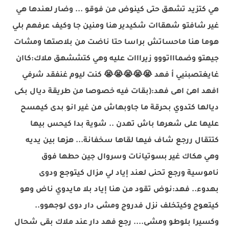
هي كتزيد تشهق حتى كينوض من فوقو ... وضار لعندها هي
غير شافتو شهقاات شكيدير هنا ومنين جا وكيف عرفهم بلي
هوما هنا ماحساتش براسا حتا ناضت من بلاصتها ومشات
جيهتو وضماااتووو زيرااات عليه وهي كتششهق ملاك:كاان
غايغتصبنيي أ فهد
😭
😭
😭
😭
😭
كنت ليوم غنفقد شرفي
افهد اهئ اهى فهد:(بقات فيه خصوصا من طريقة ديال بكى
ديالها كتدوي بحرقة ما جاوبهاش من غير انو بدى كيمسح
عليها على شعرها باش تهدن .. شوية بدا كيحس بيها
كتتقال ررجع شاف فيها لقاها سخفانة... هزها بين يديه
وهي هكاك غير بسوتيانات وسروال جين حطها فوق
ناموسية ورجع تحنى لعند إياد لي مزال كيتوجع ودوى
بهدوء.. فهد:نوض تقود من هنا إياد بلا مايدوي ناض وهو
كيتعوج وكيتخلف نزل فدروج ومشى دار دوى لوجهوو..
وكسيرا بلوطو ومشى.... رجع فهد دار عند ملاك بقى شحال