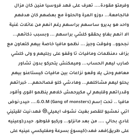
وفرمتو مقودة.... تعرف على فهد فروسيا منين كان مزال
فالجامعة... دوزو المرة والحلوة مع بعضهم كان هدفهم
واحد هو يديرو ساسهم براسهم رغم انهم من عائلات غنية
الا انهم بغاو يحققو كلشي براسهم ... وبسبب ذكائهم...
نجحوو.. وفوقت وجيز ... نظمو مافيا خاصة بيهم كتعاون مع
بزاف دمنظمات ومافيات تا وقفو على رجليهم و ولى كلشي
ضارب ليهم الحساب... وميمكنش يتحركو بدون تشاور
معاهم وحتى يلا وقعو نزاعات بين مافيات كيستاعنو بيهم
يحلو ليهم مشاكلهم... وهادشي كلو فصالحهم... خبراتهم
وقدراتهم وقلبهم لي مكيرحمش خلاهم ينظمو اقوى وأقود
مافيا .. تحت إسم G.O.M (Gang of monsters).... حيدر:نوض
اتبي نمشيو للقصر بغيت نشوف ايميلي
😒
فهد:نيت لقيتيني
غادي بحالي .... من بعد مانزلو... وركبو فلوطو. حيدر:(وعينيه
على طريق)فهد فهد:(كيسوغ بسرعة ومفليكسي عينيه على