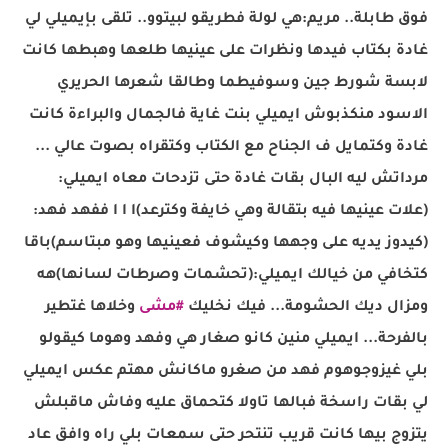
فوق طابلة.. مريم:هي لولة فطريقو لبيتوو.. تلقى بإيميلي لي
غادة بكتاب فيدها ونظرات على عينيها طلعها وهبطها كانت
لابسة شورط جين وسوفيطما وطالقا شعرها الحريري
الاسود منكذبوش ايميلي بنت غاية فالجمال والبراءة كانت
غادة وكتمايل ف الجناح مع الكتاب وكتقراه بصوت عالي ...
مرداتش ليه البال بقات غادة حتى تزدحات معاه ايميلي:
(علات عينيها فيه بتقالة وهي خايفة وكترعد)ا ا ا ففهد فهد:
(كيدوز يديه على وجهها وكيشوف فعينيها وهو مبتاسم)باقا
كتخافي من خيالك ايميلي:(تحشمات وصرطات لسانها)هه
ومزال ديك الحشومة... فيك نخليك
#
مشى
وخلاها غتطير
بالفرحة... ايميلي منين كانو صغار هي وفهد وهوما كيقولو
بلي غيزوجوهوم فهد من صغرو ماكانش مهتم عكس ايميلي
لي بقات راسخة فبالها تاولا كتحماق عليه وفاش ماقبلش
يتزوج بيها كانت قريب تنتحر حتى سمعات بلي راه وافق عاد