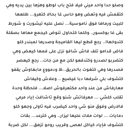
وصلو حدا واحد ميني فيلا فتح باب لوطو وهزها بين يديه وهي
كتقمش فيه وتعض وهو حاس غا بحالا كتهرو... طلعها
للبيت ورماها فوق ناموسية... نصل عليه تيشورت و شورط
بقى غا بوكسور.. وكلما كتحاول تنوض كيجمع معاها بصقلة
كتدوخهاا.. رجع قطع ليها القاميجة وصدرها لمبندر كلو
فاض قدامو تلف فاش شافو نزل على فمها كيعض وهي
كتضربو لصدرو وكتدفعو لكن مع من جات.. رجع كيعصر
فصدرها وهي كتغوت بالحريق..ظ ودمووع مابغاوش يقفو
كتشوف بلي شرفها دبا غيضيع .. وعلاش وكيفاش
معارفاش من عند واحد مكتعرفوش اصلا... فلحظة وحدة
تقلب كلشي ... معرفاتش شنو وقع تاشافت إياد مرمي
فالارض وفوق منو شي واحد كيضرب فيه تاولى وجهو كلو
دمايات ... لوات ملاك عليها ليزار.. وهي كترعد... بقات
كتشوف فإياد كياكل لعصى وقريب روحو تزهق... لكل ضربة