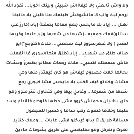
ولا واش تابعني ولا كيفاااش شبيني وبينك اخويا... تقود الله
يرحم ليك واليدك مانشوفش طبنمك هنا خليني بلا مانبقا
نهلل ... إياد بلا مايحس جمع معاها بصقلة إياد:(كارز على
سنانو)فمك جمعيه ، (شدها من شعرها وزير عليها وقربها
لعندو ) ولا غنهرسووو ليك سمعتي... ملاك:(كتوجع*)اي
و
صاف طلق من شعري... إياد:(طلق منها)سوري غا انفعلت
فاش سمعتك كتسبي.. ملاك رجعات عطاتو بظهرؤ ومشات
بحالها خلات مصدوم كيفاش هو كان كيعتذر منها وهي
مشات وخلاتو كيف الكلب بلا مايحس مشا كيجري رجع
شدها من شعرها... وغادي بيها وهي كتحاول تنتر منوو وهو
حاي بلغليان محملش كروو مشى حطها فلوطو فلقدام وسد
عليها وخلاها كتغوت ركب حداها و كسيرا للمجهول
مسافة طريق تا بداو كيدخلو فشي غابات ... وملاك كتزيد
تغوت وتفركل وهو مفليكسي على طريق بشوفات حادين