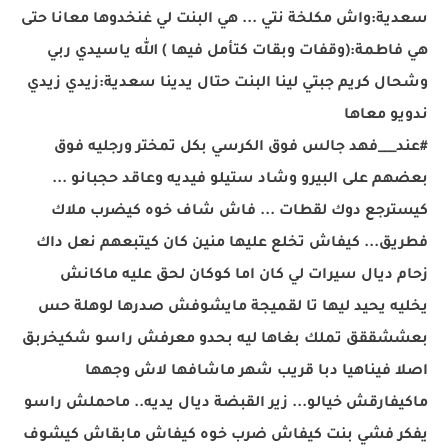
سعدية:واش مكلخة نتي ... هي البنت لي غنخدوها معانا حتى
هي فاطمة:(وقفات وبقات كتأمل فيها ) الله ياسيدي ربي
وشحال كريم جبتي لينا البنت حتال يدينا سعدية:زيدي زيدي
ندويو معاها
#
عند___فهد
جالس فوق الكرسي بكل تمختر ورجليه فوق
بعضهم على البيرو وشاد ستيلو فيديه وعاقد حجبانو ...
كيسترجع دوك لقطات ... فاش شاف خوه كيضرب ملاك
فطريق... كيفاش تخلع عليها منين كان كيتبعهم نعل داك
زحام ديال سيرات لي كان اما كوكان لحق عليه ماكانش
يخليه يحيد ليها تا لقميجة مايشوفش صدرها لوهلة حس
بعششققق تملك بغاها ليه بحدو معرفش راسو شكيخربق
اصلا فيناهيا دبا قريب شهر ماشافها لاش وجهها
ماكيفارقش خيالو... زير القبضة ديال يديه.. ماحملش راسو
يفكر فشي بنت كيفاش ضرب خوه كيفاش مابقاش كيشوف