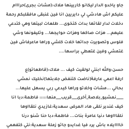
جاو ياخدو الدار ليكانو كاريينها ملاك:(مشات بجرى)حرااام
عليكم اش هادشي لي دايريين انا فين غنبقى مافقلبكم رحمة
دخلات لدار لقاتها بدات كتخوى... طلعات لبيتها وهي كتدعي
عليهم... هزات صاكها وهزات حوايجها... وتليفونها وشي
فلوس وتصويرت جداتها خلات كلشي وراها ماعرفاش فين
غتمشي وفين غتعطي براسها....
حسن:والله ابنتي لولقيت كيف ... ملاك:(قاطعاتو)ع
ارفة اعمي عارفة(ناضت كتنفض جلابتها)نخليك نمشي
بحالي ...مشات وخلاتو وراها كيدعي ربي يسهل عليها...
____نمشيو_بلاصة
_أخرى___قريب___
منها::::: فاطمة:دبا انا
كيف غندير نلقى هاد المرض سعدية:غازيدي نلقااوها
نلقاااوها دنيا عامرة بنات... فاطمة:دبا حنا شنو درنا
خاااايلاه باش يرد فيا غدايدو جاتو زملة سعدية:نتي كتفهمي