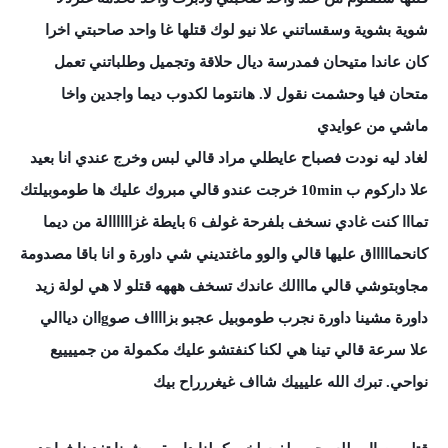
شوية بشوية وسقساتني علا نيو لوك قتلها غا واحد صاحبتي اخرا
كان عاندا متيحان فمدرسة ديال حلاقة وتجميل وطلباتني تعمل
متحان فيا وحشمت نقول لا. هانتوما لكدوب ديما واجدين واخا
ماشي من عوايدي
لغاد ليه نودت فصباح عايطلي مراد قالي لبس وخرج عندي انا بعيد
علا داركوم ب 10min خرجت عندو قالي مبروك عليك ها طوموبيلتك
تمااا كنت غادي نسخف بلفرحة غولف 6 بايطة غزاااااالة من ديما
كانحماااااق عليها قالي والوو ماغتديني شي داورة و انا باقا مصدومة
مجاوبتوشي قالي مااالك عاندك تسخف هههه قتلو لا هي لولة زيد
داورة مشينا داورة نجرب طوموبيل عجبو بزااااف صوgاان دياالي
علا سرعة قالي تينا هي لكنا كنفتشو عليك مكمولة من جمييييع
نواحي. تبرك الله عليييك شااف غيغررراح بيك