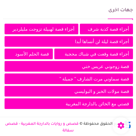
جهات اخرى
أجزاء قصة كذبة شرف
أجزاء قصة لهبيلة تزوجت مليلردير
أجزاء قصة ليلة لن أنساها أبدا
أجزاء قصة وقعت في شباك محجبة
قصة الحلم الأسود
قصة زوجوني عريس ختي
قصة سماوني مرت الشارف " جميلة "
قصة مولات الخبز و البوليسي
قصتي مع الخائن بالدارجة المغربية
جميع الحقوق محفوظة ©
قصص و روايات بالدارجة المغربية - قصص
سفالة