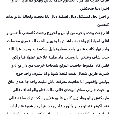
شاف جبرت تما مراد عجباتوم خدمة ديالي وتهلاو فيا مزيااااان و
اخيرا دنيا ضحكتلي
و اخيرا تحل لمشكيل ديال لعملية ديال بابا نجحت ولحالة ديالو بدات
كتحسن
انا رجعت وحدة ياخرة من لباس و لخروج رجعت كانمشي نأ حسن و
اغلي لمواطاع ولخدمة ماشا ديما بخيييير الحمدلله عمري محصلت
واحد نهار كانت عندي واحد سفارية بليل سكسفت. وجيت غزاللللة
حيت شاف وعدني ادا وصلت هاد طلبية علا خير غيتهلا فيا ولكن
قلبي كان مقبوط حاسيت غتوقع شيحاجة خرجت من دار مع 6 و
شبرت طريق شحال بقيت فلخلا شويا و انا نشوف واحد جوج
بوليس واقفوني انا تفافيت معرفت باش تبليت واحد جا عندي عاق
بيا حيت جبرني مفافيا بوحدي قالي مالك قتلو والو اشاف قالي
مايمكنش والو وهاد زين كامل قالبو علاين يسكت ديك ساعة قالي
فتح لكوفر فتحتو مجبر والووو عاد رجعت فيا روح شوية فتح لباب