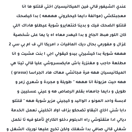
عندي الشيفور قالي فين الميكانيسيان اختي قلتلو ها انا
معجبتكشي (موالفة دايما كيحكروني ههههه ) بدا كيضحك
قلتلو الضحك فيك و بدينا كنتعايرو شوية عيطلو هاداك اللي
كان اللور هبط الجاج و بدا كيهدر معاه اه يا يما على شخصية
غزال و مفورمي بحال ديك المافيات د امريكا الي ف ام بي سي 2
هههه شوية بدا كيشيرلي بيدو كيقولي اجي ا بنت مشيت و انا
مطلعة حاجب و مغنزرة باش مايضسروشي عليا قالي تينا هي
الميكانيسيان ههه مرة مجاتشي معاك هاد الجراسا (grassa )
ههه حيت مزيونة انا هههه " طويلة و مجردة و شعري زعر و
طويل و دايما جامعاه بقلم الرصاص هه و عيني عسليين و
لابسة واحد المونو د الواليد و كيجيني مزير شوية ههه " قلتلو
دابا شني اخاي اتبقاو تضحكو بزاف اولا اتخليني نعمل الخدمة
ديالي ادا متقتوشي راه الدبلوم دخلو الكاراج تأملو فيه تا نكمل
شغلي قالي صافي بدا شغلك ولكن تخرج عليها نوريك الشغل و