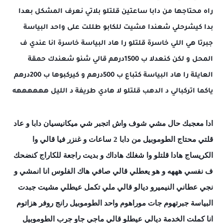
راه محتاجها من دابا ساعتين قلتلو بلاتي نعرف المشكل بعدا
بدا كيشرحلي شعندا مشيت للكابو طللت على واحد البياسة
جبرتا هي اللي خاسرة قلتلو را هاد البياسة خاسرة انا عندي ف
المحل و لكن كنعدلا ب 1500درهم قالي شنو شعندك حمقة
العايلة را هاد البياسة كتباع ب 500درهم و كيركبوها ب 200درهم
ياكما اتركبالي د الدهب قلتلو لا هادي طريفة د الليل ههههههه
ادا معجبك حال مشي شوف واش اتجبر شي ميكانيسيان دابا و عاد
قلتي محتاج الطوموبيل من دابا 2 ساعات و غنزر فيا قالي وا
الكريساج هادا قلتلو وا شغلك هاداك و بديت راجعة للكاراج كنضحك
ف نفسي هههه و هو يعطلي قالي صافي هاك الفلوس انا انمشي و
نجي عطاني النيميرو ديالو قالي ملي تكمل عيطلي مشيت جبدت
البياسة جبرتهوم جات موراهوم واحد الطوموبيل رانج روفر هزاتوم
انا كملت الخدمة ديالي عيطلو
قالي ماجي جاو جرب الطوموبيل