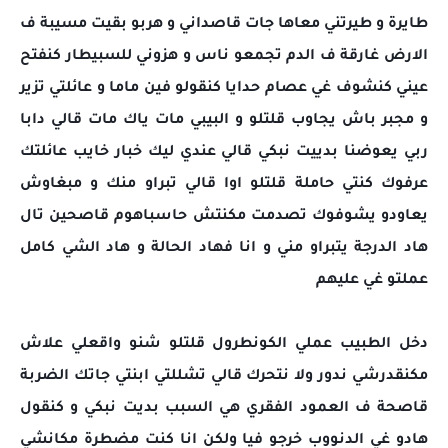
طايرة و طيرتني معاها جات قاصداني و هربو بقيت مسيبة ف
الارض غارقة ف الدم تجمعو ناس و هزوني للسبيطار كنفتح
عيني كنشوف غي عصام حدايا كنقولو فين ماما و عائلتي
تزير
و مجبر باش يجاوب قلتلو و البيبي مات ياك مات قالي دابا
ربي يعوضنا بدييت نبكي قالي عندي ليك خبار خايب عائلتك
عرفوك كنتي حاملة قلتلو اوا قالي تبراو منك و مبغاوش
يعاودو يشوفوك تصدمت مكنتش حاسباهوم قاصحين تال
هاد الدرجة يتبراو مني و انا فهاد الحالة و هاد الشي كامل
عملتو غي عليهم
دخل الطبيب عملي الكونطرول قلتلو شنو واقعلي علاش
مكنقدرشي ندور ولا نتحرك قالي تشللتي ابنتي جاتك الضربة
قاصحة ف العمود الفقري هي السبب بديت نبكي و كنقول
هادو غي الدنووب خرجو فيا ولكن انا كنت مضطرة مكانشي