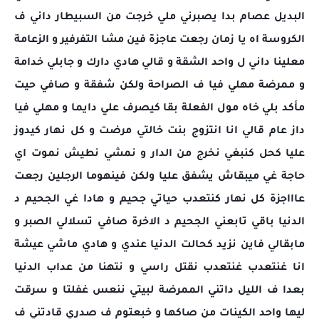
البديل عصام بدا يصبرني ملي خرجت من السبيطار داني ف
الكروسة اه يا زمان رجعت عاجزة فين مشا التفرفير و الزعامة
معلينا داني ل واحد الشقة و قالي هادي دارك و جابلي خدامة
و ممرضة مهلي فيا ف الصراحة ولكن شفقة و صافي حيت
مأكد بلي خاه مول الفعلة بقا كيصرف علي دايما و مهلي فيا
داز عام قالي انا انتزوج بنت خالتي مرضت و كل نهار كيدوز
عليا كحل كنبغي نخرج من الدار و نمشي نطيش نموت اي
حاجة غي ميبقاش يشفق عليا ولكن فينهوما الرجلين رجعت
عاااجزة كل نهار كنتعدب حياتي جحيم و هادا غي الجحيم د
الدنيا باقي تابعني الجحيم د الاخرة صافي تسلالي الصبر و
مابقالي فاين نزيد كحالت الدنيا عندي و هادي ماشي عيشة
انا غنتعدب غنتعدب نقتل راسي و نتهنا من عداب الدنيا
بعدا ف الليل داتني الممرضة لبيتي ننعس غفلتا و سرقت
ليها واحد الكينات من صاكها و خبعتوم ف صدري قادتني ف