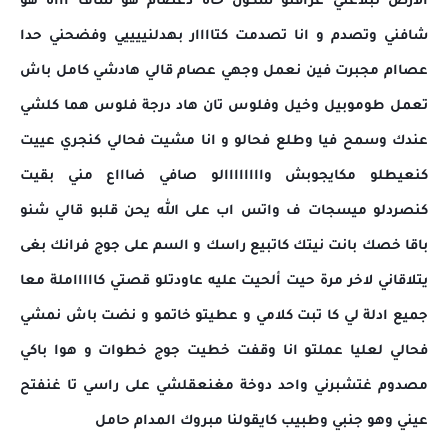
الأرض تبلاعني عرافتو شكون خاه دعصام هو شاف اااه هو
شافني وتصدم و انا تصدمت كتاااار بهدلنييييي وفضحني حدا
عصاام مجبرت فين نعمل وجهي عصام قالي هادشي كامل باش
تعمل طوموبيل وخيل وفلوس تان هاد درجة فلوس هما كلشي
عندك وسمح فيا وطلع فحالو و انا مشيت فحالي كنجري عييت
كنعيطلو مكايجوبش واااااااالو صافي ضاااع مني بقيت
كنصردلو ميسجات ف واتس اب على الله يحن قلبو قالي شنو
باقا خصك بانت نيتك كاتبيع راسك و السم على جوج فرانك بغى
يتلاقاني لاخر مرة حيت ألحيت عليه عاودتلو قصتي كاااااملة معا
جميع ادلة لي كا تبت كلامي و عطيتو خاتمو و نضت باش نمشي
فحالي لعليا عملتو انا وقفت خطيت جوج خطوات و هوا باكي
مصدوم غتشبرني واحد دوخة مغنعقلشي على راسي تا غنفتح
عيني وهو جنبي وطبيب كايقولنا مبروك المدام حامل