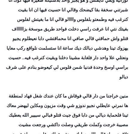
لورانية وبقي كايفتش و هو يجبر واحد بلاستيكة صغيرة فيها كوك انا
شبرتني سخفة بقا كيضحك وقالي انا حسيت فيها ان انا بقيت
كنرغب فيه وطمعتو بلفلوس واااالو قالي انا ما بغيتش لفلوس
بغيتك نتي انا عرفت راسي دخلت فواحد طريق موسخة بزااااااف
قتلو واش حماقتي قالي صافي انا محماقتشي دابا نعيطلوم يجيو
يهزوك تينا وهدشي ديالك ديك ساعة انا ستسلمت نلواقع ركب معايا
ونعتلي علا واحد دار فلغابة مشينا دخلنا وبقيت كنرغب فيه.. حسيت
براسي اوسخ وحدة فدنيا شمن فلوس لي كيعوضو بنادم على شرف
ديالو
منين خراجنا من دار قالي فوقاش ما كان عندك شغل فهاد لمنطقة
ها نمرتي عايطلي نجيو ندوزو شي وقت مزيون ومكاين ليهضر معاك
تينا فلحماية ديالي من دابا فوق جيت قتلو فبالي سييير الله يعطيك
مصيبة خرجت وكملت طريقي وصلت داكشي ورجعت مشيت