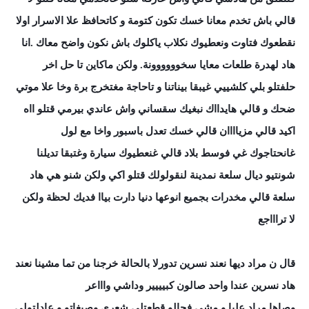
قالي باش تخدم معانا خسك تكون كتومة و كاتحافظ علا الاسرار اولا
نقطعوك فتاوت ونعطيوك نكلاب ياكلوك باش نكون واضح معاك .انا
هاد لهدرة طلعات معايا سخوووووونة. ولكن ماكاين تا حل اخر
حلفتلو بلي كلشييي غيبقا بيناتنا و تاحاجة مغتخرج برة وخا علا موتي
ضحك و قالي هايدااك نبغيك سقساني واش عاندي بيرمي قتلو ااه
اكيد قالي مزياااان قالي خسك تعدل باسبور واخا مع لول
غانحتاجوك غي فوسط بلاد قالي غنعطيوك سيارة وغتبقا تديلنا
شونتيو ديال سلعة نمدينة لنقولولك قتلو اكي ولكن شنو هي هاد
سلعة قالي مخدرات بجميع انوعها دنيا دارت بياا فديك لحظة ولكن
لا تراااجع
قال ن مراد ديها نعند نسرين تدورلا بالحالة خرجنا من تما مشينا نعند
هاد نسرين عندا واحد صالون كبيييير وداشي واااعر
وصاها مراد عليا و مشى فحالو قطعتلي شعري وصبغاتو و عادلتولي