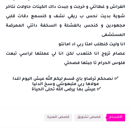
الفراش و غطاتني و خرجت و جبدت داك الكينات حاولات نتاخر
شوية بديت نحس ب ريقي نشف و كنسمع دقات قلبي
مجهودين و كنحس بالفشلة و السخفة داتني الممرضة
المستشفى
انا وليت كنطلب امتا ربي اد امانتو
عصام تزوج انا كنتعدب لكن انا لي عملتها لراسي تبعت
فلوس الحرام تا جبتها فصحتي
✅ نصحكم ترضاو باي قسم ليكم الله عيش اليوم اغدا
مولاها ربي متبعوشي وسخ الدنيا
✅ ع
يش بما يرضى الله تحلى الحياة
الأقسام
قصص تشويق
قصص للعبرة