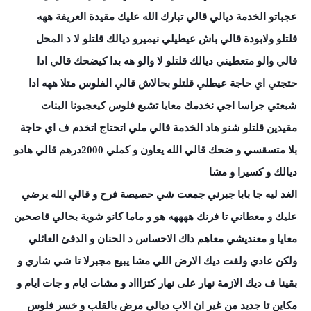
عجباتو الخدمة ديالي قالي تبارك الله عليك مقيدة العريفة ههه
قلتلو ولابودة قالي باش عيطيلي نيميرو ديالك قلتلو لا د المحل
قالي والو متعطيني ديالك قلتلو لا والو هه بدا كيضحك قالي ادا
حتجتي اي حاجة عيطلي قلتلو بحالاش قالي الفلوس متلا ههه ادا
شبعتي جراسا اجي نخدمك معايا تشبع فلوس كيعجبونا البنات
مقيدين قلتلو شنو هاد الخدمة قالي ملي اتحتاج اتخدم ف اي حاجة
بلا متسقسي و ضحك قالي الله يعاون و كملي 2000درهم قالي هادو
ديالك و كسيرا و مشا
الغد ليه جا بابا جبرني جمعت شي حصيصة فرح و قالي الله يرضي
عليك و معطاني تا فرنك ههههه هو و ماما كانو شوية بحالي قاصحين
معايا و معنديشي معاهم داك الاحساس د الحنان و الدفئ العائلي
ولكن عادي ولفت ديك الارض اللي مشا يبيع مجبرلا تا شي شاري و
بقينا ف ديك الازمة نهار على نهار كتزاااد و مشات ايام و جات ايام و
مكاين تا جديد من غير ان الاب ديالي مرض بالقلب و خسر فلوس