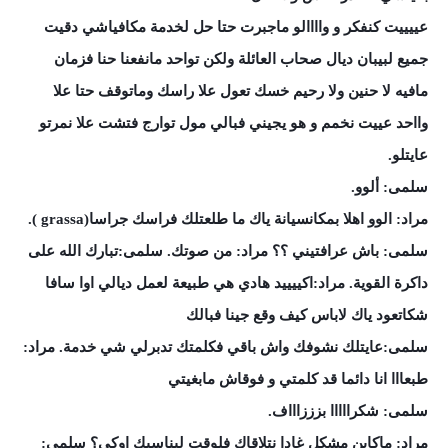
عييييت كنفكر و واااالو ماجبرت حتا حل لخدمة مكافياشي دقيت
جميع لبيبان ديال صحاب العائلة ولكن تواحد مانفعنا حنا فزمان
مافيه لا حنين ولا رحيم خسك تعول علا راسك وماتوقف حتا علا
وااحد عييت نخمم و هو يجيني فبالي مول توارج فتشت علا نمرتو
عايتلو.
سلمى: ألوو.
مراد: الوو اهلا بمكانسيانة ياك ما طلعتلك فراسك جراسا(grassa ).
سلمى: باش عرافتيني ؟؟ مراد: من صوتك. سلمى:تبارك الله على
داكرة القوية. مراد:اكييييد هادي هي طبيعة لعمل ديالي اوا سافا
شكاتعود ياك لاباس كيف وقع جينا فبالك
سلمى:عايتلك نشوفك واش باقي فكلمتك تدبرلي شي خدمة. مراد:
طبعااا انا دائما قد كلمتي و فوقاش مابغيتي
سلمى: شكرااااا بزززاااف.
مراد: ماكاين مشكل غادا نتلاقاك فلوقت ليناسبك اوكي؟ سلمى: