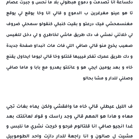
دكساعة انا تصدمت و دموع هبطولي بلا ما نحس و جبرت عصام
تا هو عينو مغرغرين ب الدموع و قالي انا وخا يوقع لي يوقع
مغنسمحشي فيك درعتو و بقيت كنبكي كنقولو سمحلي ضروف
لي خلاتني نمشي ف دك طريق ماشي لخاطري و لي دخل للغيس
صعيب يخرج منو قالي صافي اللي فات مات انبداو صفحة جديدة
و دك طريق عمرك تفكر فيييها قلتلو وخا قالي ليوما ايحاول يقنع
خاه و بعد يومين ايجي هو و عائلتو يهدرو مع بابا و ماما صافي
وصلني للدار و مشا بحالو
ف الليل عيطلي قالي خاه ما وافقشي ولكن يماه بغات تجي
معاه و هادا هو المهم قالي وجد راسك و قولا لعائلتك بعد
غدا انجيو صافي انا قلتالوم فرحو و خرجت نشري ما نلبس و
مشيت ل صالون و انا راجعة للدار دازت واحد الطوموبيل