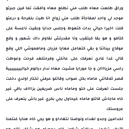
وراق طلعت معاه طلب مني نطلع معاه وافقت تما فين جبرتو
موجد لي واحد لمفاجآة طلب مني زواج انا طرت بلفرحة و درعتو
قلت اخيرا حياتي بدات كتعوط وجلس حدايا وبقيت ناعسة على
كتافو و هو بقا كيتقرب ونا مقدرتش نقاوم داك شعور و وقع
موقاع بيناتنا و بقي كتعامل معايا مزيان وماهموشي اللي وقع
قالي غدا غادي نعرفك على عائلتي وفرحت
لغد فرحت وعوطت
راسي مزياااان و جا مورايا مشيت معاه ندار ديالوم خياليييييييية
قصر تلاقاتني ماماه بكل صواب وقاتلو عرفتي تختار اولدي دخلت
جلست تعرفت على ختو وماماه ناس ضريفين بزاااف باقي غير
خاه ماجاش قاتلو ماماه غيحاول يجي بكري غير باش يتعرف على
عروستك
لخدامين وجدو لغداء ونوضنا نتغاداو و هو يجي خاه هنايا غنتمنا