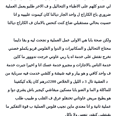
لي عندو كلهم على الاطباء و التحاليل و ف الاخر طلبو يعمل العملية
ضروري باع الكاراج ل واحد الجار ديالنا كان كيموت عليييه و انا
حسيت بحالي مستقبلي ضاع كنت كنحس بالامان ف الكاراج ديالنا
ولكن صحة بابا هي الاولى عمل العملية و نجحت ليه و بقا دايما
محتاج التحاليل و السكانيرات و الدوا و الفلوس قربو يكملو خصني
نخرج نفتش على خدمة اه يا ربي عاوني خرجت ندووور ما كاين
خدمة الناس بالاجازات و مجبرو خدمة عسك انا و اخيرا جبرت خدمة
ف واحد كافي و هو بيار و فيه شيشة و كلشي خدمت فيه سرباية من
6 د العشية تال 3 د الليل و الخلاص 2200درهم كان يلاه كيكفينا
للماكلة و الما و ال
ضو بابا مسكين مبقاشي كيجبر باش يشري دوا و
هو يطيح مريض عاوتاني تخنقلو عرق ف القلب و طبيب طلب
عملية تانية و انا معندي ماين نجيب فلوس العملية ب قوة التفكير ما
بقيتشي كنقدر ننعس ولا ناكل