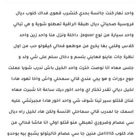
واحد نهار كنت جالسة بحدي كنشرب قهوى فداك كلوب ديال
فروسية صحباتي ديال طبقة الراقية تعطلو شوية و هي تبالي
واحد سيارة من نوع jaguar. داخلة ونزل منا واحد زين واحد
كلاس وقلبي بغا يخرج من موطعو فحالي كيقولو حب من اول
نظرة جات عاينو فعايني بتسم و دخال سلم على شي ولد و
جلس معاه انا نوصت خترت واحد الخيل باش ندرب شويا عملت
جوج دورات و هو يجي عندي قالي سمحلي واش واخا تهود هادا
لخيل
ديالي تقدر تختار اي واحد اخور ديك ساعة انا شبرت معاه
غنان قلتلو سير تينا شوف شي واحد اخور هادا مجبرتشي عليه
اسمك جا لمدرب قالي سماحلي الآنسة ولكن هاد لخيل راه ديال
سي عصام وضروري تهبطي منو قتلو اوكي انا ماشا فحالي من
هاد كلوب كااااامل منين جا سي عصام خاليتولو يشبع بيه بوحدو