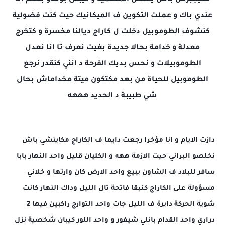
عندي باك و عملت التكوين ف الميكانيك حيت كنت فضولية
كنشوف الطوموبيل دخلت ل كاراج ديالنا مخسرة و كتخرج
معدلة و خدامة بحالا جديدة بغيت نعرف تا انا نعدل
الطوموبيلات و نحس بديك الفرحة د ان
ني كنقدر نرجع
الطوموبيل للحياة من بعد مكتكون ميتة مخداماش بحال
شي طبيبة د الحديد هههه
دازت الايام و انا مؤخرا رجعت دايما ف الكاراج مكاينشي باش
نخلصو البراني حيت الازمة ههه و الكليان قليل واحد النهار بابا
سافر للبلاد ف الشاون يبيع واحد الارض كان وارتها و خلاني
مسؤولة على الكاراج كنبقا فاتحة تال الليل وداك النهار كانت
شوية الحركة دايرة ف الليل جات واحد التوارج راكبين فيها 2
دراري واحد القدام بانلي شيفور و واحد اللور كيبان شخصية نزل