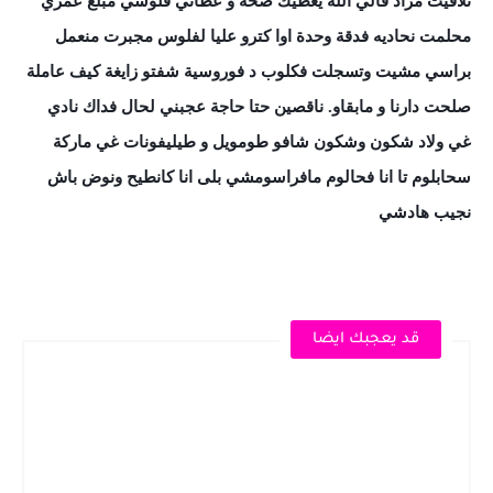
تلاقيت مراد قالي الله يعطيك صحة و عطاني فلوسي مبلغ عمري
محلمت نحاديه فدقة وحدة اوا كترو عليا لفلوس مجبرت منعمل
براسي مشيت وتسجلت فكلوب د فوروسية شفتو زايغة كيف عاملة
صلحت دارنا و مابقاو. ناقصين حتا حاجة عجبني لحال فداك نادي
غي ولاد شكون وشكون شافو طومويل و طيليفونات غي ماركة
سحابلوم تا انا فحالوم مافراسومشي بلى انا كانطيح ونوض باش
نجيب هادشي
قد يعجبك ايضا