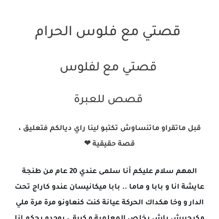
قصتي مع فلوس الحرام
قصتي مع لفلوس
قصص للعبرة
قبل ماتقراو ماتنساوش تكتبو لينا راي ديالكم فتعليق ،
قصة حقيقية ❤
المهم سلام عليكم أنا سلمى عندي 20 عام من طنجة
عايشة انا و بابا و ماما .. بابا ميكانيسان عندو كاراج تحت
الدار و وخا هكداك الحركة عيانة كنت كنعاونو مرة مرة ملي
مكيجبرش باش يخلص المعلمية و كيبقى بوحدو بحكم انا