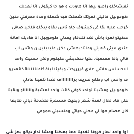
نفرشاخلو راصو بيها انا هاودت و هو جا كيقولي انا نعدلك
طوموبيل خاليلي نمرتك شعلت فيه شعلة وحدة معرفني منين
خرجت عليه بقا غي كيشوف جاو ناس بغاو يدخلو فلخير صافي
عطيتو نمرة باش لغد نتلاقاو يعدلي طوموبيل انا هاديك امانة
عندي اديني فعيني وماتاديهاشي دخل عليا بليل ن واتس اب
قالي باقا معصبة. عليا منكدبشي عليكوم ولكن حسيت واحد
الاحساس ماشي عادي فررررحت وبقينا ليلة كامللللللة كانهدرو
ف واتس اب وطلع ضريف بزااااااااف لغدا تلقينا عادلي
طوموبيل ومشينا نواحد كوفي كانت واحد لعشية وااااااو وبقينا
على هاد لحال لمدة شهر وبقيت مستمرة فلخدمة ديالي طابعا
كان عصام هوا لي محلي حياتي ومنسيني همومي
اوا واحد نهار خرجنا تغدينا معا بعطنا ومشا ندار ديالو يهز شي