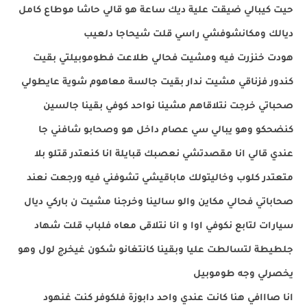
حيت كيبالي ضيقت علية ديك ساعة هو قالي حاشا موطاع كامل
ديالك ومكانشوفشي راسي قلت شيحاجا دلعيب
هودت خنزرت فيه ومشيت فحالي طلاعت فطوموبيلتي بقيت
كندور فزناقي مشيت ندار بقيت جالسة معاهوم شوية عايطولي
صحباتي خرجت نتلاقاهم مشينا نواحد كوفي بقينا جالسين
كنضحكو وهو يبالي سي عصام داخل هو وصحابو شافني جا
عندي قالي انا مقصدتشي نعصبك قبايلة انا كنعتدر قتلو بلا
متعتدر كلوب وخاليتولك ماباقيشي تشوفني فيه ورجعت نعند
صحاباتي فحالي مكاين والو سالينا وخرجنا مشيت ن باركي ديال
سيارات لتابع نكوفي اوا و انا نتلاقى معاه فلباب قلت شهاد
جلطيطة لتسالطت عليا وبقينا كانتغانو شكون غيخرج لول وهو
يخصرلي وجه طوموبيل
انا صااافي هنا كانت عندي واحد دابوزة فلكوفر كنت غنهود