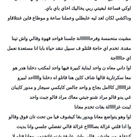
اوكي فساعة لبغيتي ربي يخاليك اخاي باي باي.
وداكشي لكان لغد ليه عايطلي وعملنا ساعة و موطاع فاين غنتلاقاو
مشيت متحمسة وفرحاااااااانة جلسنا فواحد قهوة وقالي واش تينا
مقدة. تخدم اي حاجة قلتلو ف سبيل ننقد حياة بابا انا مستعدة نعمل
اي حاااااجة
اوا داني معاه ن واحد لبناية كبيرة فيها واحد لمكتب دخلنا هدر هو
معا سكرتارية قالها شاف كاين هنا قاتلو اه دخلنا واااااحد لبيرو
غزاااااال كااامل بجاج و واحد جالس كايكمي سيجار و مدور كايبان
غي يدو قالو مراد شنو جبتي معاك مراد قالو جبت واحد
لبنت
غزااااالة بغات تخدم معانا
اوا وهو يتواضع معانا ويدور بقا كيشوف فيا من تحت تان فوق وقالو
وا ادا قلتي غزالة بصاااااح غزالة قالي تفضلي جلسي وانا بديت
كنتقلق من هادشي قالي واش عارفة شنو غاتخدمي معانا قتلو لا