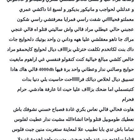
و عدلتلي لحواجب و مانيكور بديكور و لسيغ انا داكشي عمري
معملتو فحيااااتي شفت راسي فمرايا معرفتشي راسي شكون
عجبني حالي عيطلي مراد قالي واش ساليتي قتلو اه قالي غنجي
مراك جا تاهو معقلشي عليا ههه وداني ن واحد بوتيك دلحوايج جات
داك بنت لكاتخدم تكلفت خترتلي بزااااف ديال لحوايج كايحمقو مراد
خالص كلشي مبالغ خيالية كنت كنقولو فنفسي غي اراهوم مابغيت
حوايج وصالني ندار وعطاني واحد برة فيها 4000dh قالي هاك هادا
تسبيق ديال لخلاص ديالك فرااااااحت حاسيت بلي دنيا بدات
كتبتسملي اما ضحك بزاااف عليا حيت انا عارفة هادشي. حرام
فحرام
هاوت فحالي قالي نعاس بكري غادة فصباح خسني نشوفك باش
نعطيك طوموبيل قتلو واخا انشاءالله مشيت ندار عطيت لفلوس
نماما باش تدي بابا نطبيب علا لمعاينة ستغربت منين جبت فلوس
قتلها سلفتوم من عند واحد صحبتي ودبرت واحد لخدمة غنردلا