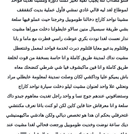
قتلو مصااب لله يجيب لفيه لخير كملنا داورة ومشينا تغدينا فواحد
لموطاع لغد ليه قالي غادي نمشي فأول عملية بديت كنقفقف
مشينا نواحد كاراج دخالنا طوموبيل وخرجنا حيت عملو فيها سلعة
بشي طريقة سبسيال منين سالاو عايطولنا دخلت موراها مشيت
ندار نعست لغدا نودت بكري عوطت راسي فطرت مع ماما و بابا
وقلتلوم يدعيو معايا قلتلوم دبرت لخدمة فواحد لمعمل وغنتعطل
مشيت نداك لمدينة طريق كاملة و انا ح
اسة بسخفة من قوت لخلعة
طريق كاملة و انا فين ماكبشوف فيا شي شرطي كنضحك معاه
باش يميكو عليا وداكشي لكان وصلت نمدينة لمعلومة عايطلي مراد
ونعتلي علا واحد لعنوان مشيت ليلو دخلت سيارة نواحد كاراج
وستضافوني عندهم جوج نسا و واحد راجل تغديت معاهوم جبدو داك
سلعة و انا معرفاش حتا فاين كاين لكن لو كنت باغا نعرف مكنتشي
غتحرفلي بحكم ان هدا هو تخصص ديالي ولكن هادشي ماكيهمنيشي
ديك ساعة نوضت وخديت طوموبيل ورجعت فحالي لغدا مشيت عند