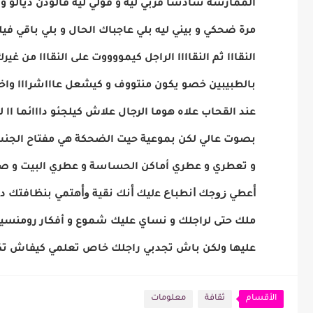
الممارسة سادسا قربي ليه و قولي ليه فالوذن ديالو و
مرة ضحكي و بيني ليه بلي عاجباك الحال و بلي باقي 
النقااا ثم النقاااا الراجل كيمووووت على النقااا من 
بالطبيبين خصو يكون منتووف و كيشعل عاااشرااا واخ
عند القحاب علاه هوما الرجال علاش كيلجئو دااائما ا
بصوت عالي لكن بموعية حيت الضحكة هي مفتاح الجنس 
و تعطري و عطري أماكن الحساسة و عطري البيت و صو
ﺃﻋﻄﻲ ﺯﻭﺟﻚ ﺍﻧﻄﺒﺎﻉ ﻋليك ﺃﻧﻚ نقية ﻭﺃﻫﺘﻤﻲ ﺑﻨﻈﺎﻓﺘﻚ
ملك حتى لراجلك و نساي عليك شموع و أفكار رومنسية
عليها ولكن باش تجدبي راجلك خاص تعلمي كيفاش تكو
الأقسام
ثقافة
معلومات