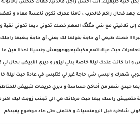
 بكل حنية كنبغيك, انت احسن راجل فالدنيا, معاك كنحس بالأنوثة
فيك جهد فحال راكم فالحرب ، تامنا عمرك تكون ناعسة معاه و تهض
غيرك إلى تلاقيتي مع شي مگلگ المهم خصك تكوني ديما تكوني نقية و 
يراااا خصك طيعي أي حاجة يقولها لك يعني أي حاجة يبغيها راجل
ا للعاهرات حيت عيالااتهم مكيشبعووهوومش جنسياا لهذاا فين ما 
و ادا كانت عندك ليلة خاصة بدلي ليزور و ديري الأبيض بحال لي
بي شعرك و لبسي شي حاجة غير لي كتلبس في عادة حيت ليلة خا
 ديما حيدي شعر من أماكن حساسة و ديري كريمات لتبييض للمنا
 متعييش راسك بيها حيت حركاتك هي الي تجذب زوجك ليك اكتر م
ني شاطرة قبل الرومنسيات و كنتمنى حتى هاد موضوع يفيدكم