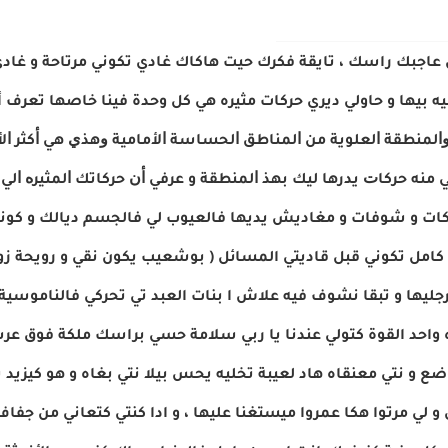
جبك راسك ، تايقة فكرك حيت هاكاك غادي تكوني مرتاحة و غادي ت
مليه بيها و حاولي ديري حركات مثيره هي كل وحدة فينا خاصها تعرف 
ﺍﻟﻤﻨﻄﻘﺔ ﺍﻟﻌﻠﻮﻳﺔ ﻣﻦ ﺍﻟﻤﻨﺎﻃﻖ ﺍﻟﺤﺴﺎﺳﺔ ﺍﻷﻣﺎﻣﻴﺔ ﻭﻫﺬﻱ ﻫﻲ ﺃﻛﺜﺮ ﺍﻷﻣ
ﻣﻨﻪ ﺣﺮﻛﺎﺕ يدرها ليك ﺑﻬﺬ ﺍﻟﻤﻨﻄﻘﺔ و ﻋﺮﻓﻲ ﺃﻥ ﺣﺮﻛﺎتك ﺍﻟﻤﺜﻴﺮﻩ ﺍ
ت و شوفات و مغاديش يديها فالعيوب لي فالجسم ديالك و كونو م
مل تكوني قبل قاديتي المسائل ( بوشعيب يكون نقي و رويحة زو
رجليها و تبقا نشوف فيه علاش ا بنات العبد تي تحركي فالناموسية 
 واحد القوة كتولي عندنا يا ربي سلامة حسي براسك ملكة فوق ع
غير وضع و نتي معنقاه هاد لعيبة تخليه يحس بيلا نتي بغاه و هو كيز
 و لي مرتوا هكا عمروا ميستغنا عليها ، و ادا كنتي كتعاني من ج