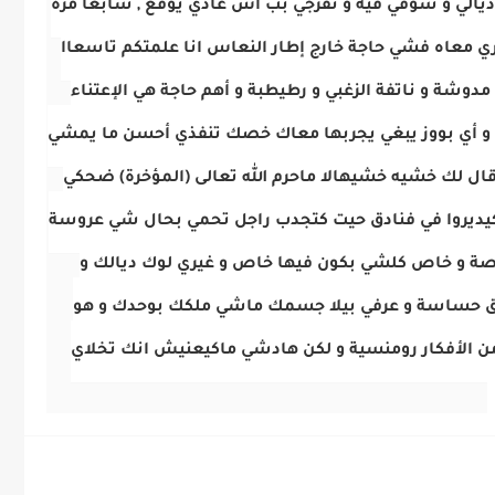
 ديالي و شوفي فيه و تفرجي بب اش غادي يوقع , سابعا مرة
ري معاه فشي حاجة خارج إطار النعاس انا علمتكم تاسعاا
مدوشة و ناتفة الزغبي و رطيطبة و أهم حاجة هي الإعتناء
ك و أي بووز يبغي يجربها معاك خصك تنفذي أحسن ما يمشي
قال لك خشيه خشيهالا ماحرم الله تعالى (المؤخرة) ضحكي
 كيديروا في فنادق حيت كتجدب راجل تحمي بحال شي عروسة
صة و خاص كلشي بكون فيها خاص و غيري لوك ديالك و
طق حساسة و عرفي بيلا جسمك ماشي ملكك بوحدك و هو
ن الأفكار رومنسية و لكن هادشي ماكيعنيش انك تخلاي