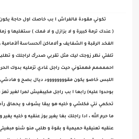
تكوني مقودة فالفراش ا بب خاصك اول حاجة يكون عا
( عندك ترمة كبيرة و لا بزازل و لا فمك ) ستغليها و ز
الفخد الرقبة و الشفايف ﻭ ﺍﻻﻣﺎﻛﻦ ﺍﻟﺤﺴﺎﺳﺔ ﺍﻷﻣﺎﻣﻴﺔ ﻭ
تلفتي نظر زوجك ليك ﻣﺜﻞ ﺗﻘﺮﺑﻲ ﺻﺪﺭﻙ لراجلك و ﺗﻄﻠﺒﻲ 
احممممم فهمتوني حيت راجل غادي تزمليه بدوك الحركا
اللبس خاصو يكون مقوووووووود ديال بصح و هادشي كا
بوحدوا عليه) رابعا ا بب راجل مكيبغيش لمرا لغير تهز 
تحكمي نتي فكلشي و خليه هو يبقا يشوف و يحماق رآه
ما حرم الله ، ادا راجلك بغا يغير بوز عنقيه و خليه ي
عنقيه تعنيقية حميمية و بقوة و طلبي منو شنو مبغيتي