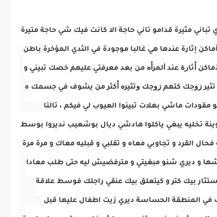
باني مثيرة قدامو تاني حاجة الا كانت فيك شي حاجة متيرة
أماكن إثارة عندها هي غالبا موجودة في الثدي المؤخرة باطن
ﺎﻛﻦ ﺃﺛﺎﺭﺓ ﻋﻨﺪ ﺍﻟﻤﺮﺃﻩ من بعد معرفتي عليهم خصك تبيني و
ﻟﻲ ﺗﺜﻴﺮ ﺯﻭﺟﻚ كتهم ﺯﻭﺟﻚ ﻭﺗﺜﻴﺮﻩ ﺃﻛﺜﺮ ﻣﻦ يشوف في جسمك ه
قودات ماشي بهلات تبينوا العيوب لي فيكم ، تالتا
ينة تخليه يبغي ياكلوا هادشي ديال بوشعيب نديروا بوسط
فحال القرد و تجاوبي معاه و تقلبي و قبليه معاك و مرة مرة
رشها و ديري شنو مبغيتي و مترفضيش ليه حتى طلب معادا
يد ستثار بيك كتر و كيتعلق بيك عنقي راجلك فوسط علاقة
فاف في المنطقة الحساسة ديري زيت اطفال عليها قبل