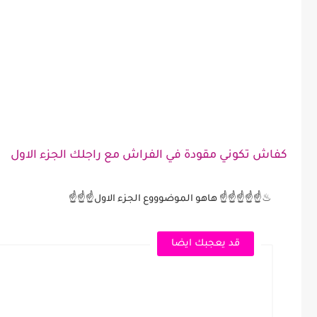
كفاش تكوني مقودة في الفراش مع راجلك الجزء الاول
♨☝☝☝☝☝ هاهو الموضوووع الجزء الاول☝☝☝
قد يعجبك ايضا